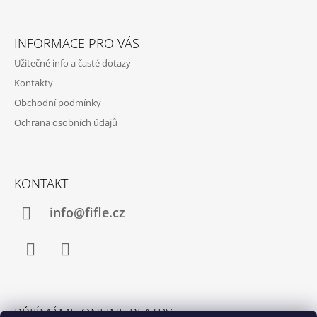
Z
Á
INFORMACE PRO VÁS
P
Užitečné info a časté dotazy
A
Kontakty
T
Obchodní podmínky
Í
Ochrana osobních údajů
KONTAKT
info@fifle.cz
Facebook
Instagram
PŘIJÍMÁME ONLINE PLATBY