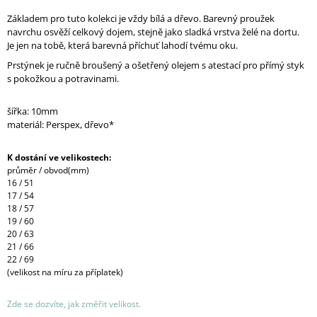
Základem pro tuto kolekci je vždy bílá a dřevo. Barevný proužek
navrchu osvěží celkový dojem, stejně jako sladká vrstva želé na dortu.
Je jen na tobě, která barevná příchuť lahodí tvému oku.
Prstýnek je ručně broušený a ošetřený olejem s atestací pro přímý styk
s pokožkou a potravinami.
šířka: 10mm
materiál: Perspex, dřevo*
K dostání ve velikostech:
průměr / obvod(mm)
16 / 51
17 / 54
18 / 57
19 / 60
20 / 63
21 / 66
22 / 69
(velikost na míru za příplatek)
Zde se dozvíte, jak změřit velikost.