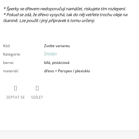
* Šperky se dřevem nedoporučuji namáčet, riskujete tím rozlepení.
* Pokud se zdá, že dřevo vysychá, tak do něj vetřete trochu oleje na
tkanině. Lze použít i jiný přípravek k tomu určený.
Kód
Zvolte variantu
Kategorie
:
ŠPERKY
barva
:
bílá, pistáciová
materiál
:
dřevo + Perspex / plexisklo
ZEPTAT SE
SDÍLET