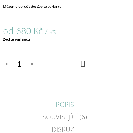
J
Můžeme doručit do:
Zvolte variantu
E
M
E
od
680 Kč
/ ks
ORIENT
Měrná
Zvolte variantu
/
cena:
NÁUŠNICE
/
OČI
KOČIČÍ
DO
KOŠÍKU
750
Kč
POPIS
SOUVISEJÍCÍ (6)
DISKUZE