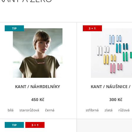
V
TIP
3 + 1
Ý
P
S
P
R
O
D
KANT / NÁHRDELNÍKY
KANT / NÁUŠNICE /
U
450 Kč
300 Kč
K
T
bílá
starorůžová
černá
stříbrná
zlatá
růžová
Ů
TIP
3 + 1