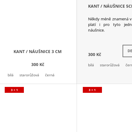
KANT / NÁUŠNICE 5
Někdy méně znamená ví
platí i pro tyto jed
náušnice.
DE
KANT / NÁUŠNICE 3 CM
300 Kč
300 Kč
bílá
starorůžová
čer
bílá
starorůžová
černá
3 + 1
3 + 1