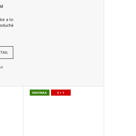
CM
ce a to
noduché
TAIL
ná
NOVINKA
3 + 1