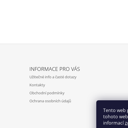
Z
Á
INFORMACE PRO VÁS
P
Užitečné info a časté dotazy
A
Kontakty
T
Obchodní podmínky
Í
Ochrana osobních údajů
Tento web 
tohoto webu
informací
z