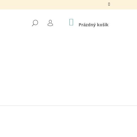
NÁKUPNÍ
HLEDAT
KOŠÍK
Prázdný košík
PŘIHLÁŠENÍ
CE / OČI KOČIČÍ