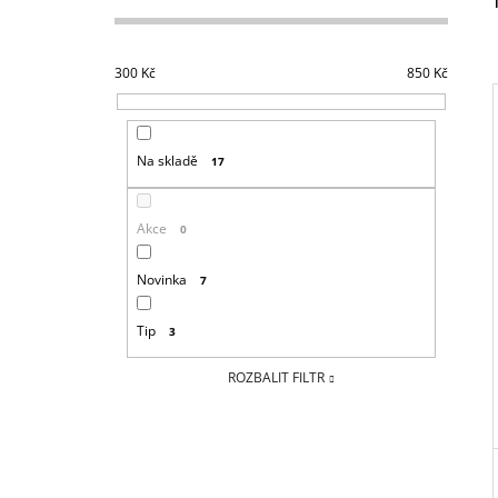
30 Kč
S
T
R
300
Kč
850
Kč
A
N
N
Na skladě
17
I
Í
P
Akce
0
A
N
Novinka
7
E
L
Tip
3
ROZBALIT FILTR