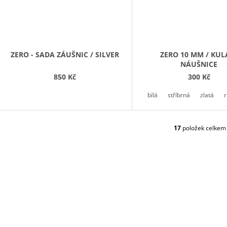
ZERO - SADA ZÁUŠNIC / SILVER
ZERO 10 MM / KUL
NÁUŠNICE
850 Kč
300 Kč
bílá
stříbrná
zlatá
17
položek celkem
O
V
L
Á
D
A
C
Í
P
R