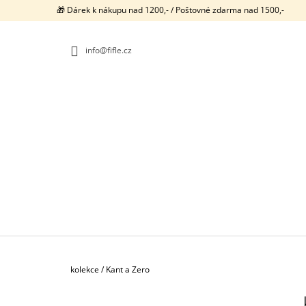
K
Přejít
🎁 Dárek k nákupu nad 1200,- / Poštovné zdarma nad 1500,-
na
O
ZPĚT
ZPĚT
obsah
DO
DO
Š
OBCHODU
OBCHODU
info@fifle.cz
Í
K
Domů
kolekce
/
Kant a Zero
P
SILIKONOVÉ ZARÁŽKY NA NÁUŠNICE -
VELKÝ KUŽEL
O