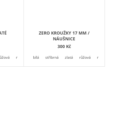
ATÉ
ZERO KROUŽKY 17 MM /
NÁUŠNICE
300 Kč
růžová
mintová
bílá
černá
stříbrná
zlatá
růžová
mintová
černá