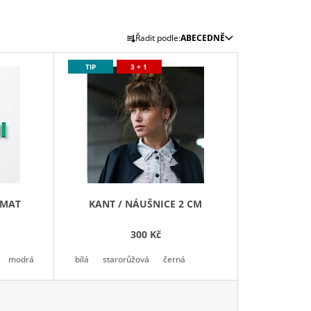
Ř
Řadit podle:
ABECEDNĚ
A
Z
TIP
3 + 1
E
N
Í
P
R
O
D
 MAT
KANT / NÁUŠNICE 2 CM
U
K
300 Kč
T
modrá
petrolejová / teal
bílá
starorůžová
smaragdová
černá
Ů