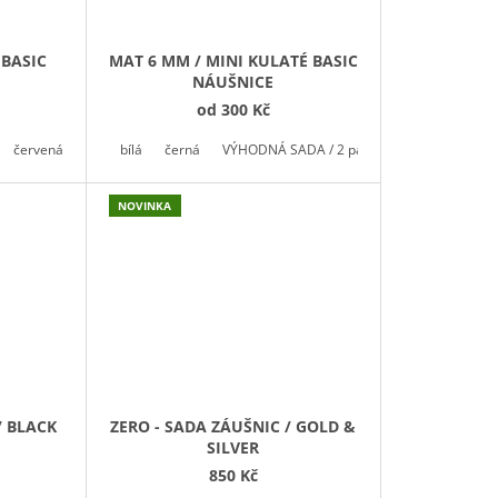
 BASIC
MAT 6 MM / MINI KULATÉ BASIC
NÁUŠNICE
od
300 Kč
červená
fialová
bílá
modrá
černá
petrolejová / teal
VÝHODNÁ SADA / 2 páry
smaragdová
měděná
NOVINKA
/ BLACK
ZERO - SADA ZÁUŠNIC / GOLD &
SILVER
850 Kč