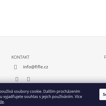
V
K
Y
V
Ý
P
I
S
U
KONTAKT
info@fifle.cz
Facebook
Instagram
používá soubory cookie. Dalším procházením
S
 vyjadřujete souhlas s jejich používáním. Více
de
.