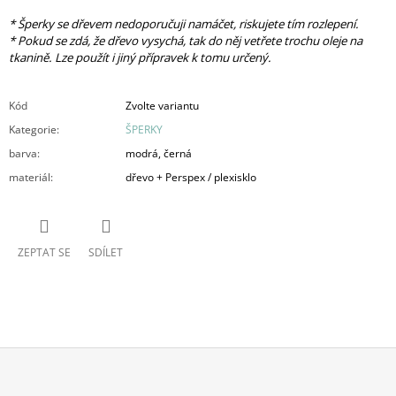
* Šperky se dřevem nedoporučuji namáčet, riskujete tím rozlepení.
* Pokud se zdá, že dřevo vysychá, tak do něj vetřete trochu oleje na
tkanině. Lze použít i jiný přípravek k tomu určený.
Kód
Zvolte variantu
Kategorie
:
ŠPERKY
barva
:
modrá, černá
materiál
:
dřevo + Perspex / plexisklo
ZEPTAT SE
SDÍLET
Z