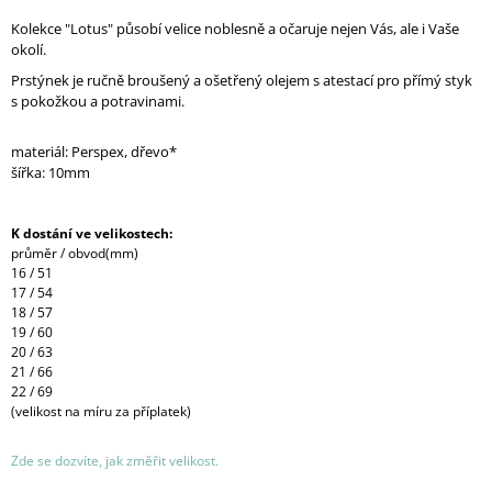
Kolekce "Lotus" působí velice noblesně a očaruje nejen Vás, ale i Vaše
okolí.
Prstýnek je ručně broušený a ošetřený olejem s atestací pro přímý styk
s pokožkou a potravinami.
materiál: Perspex, dřevo*
šířka: 10mm
K dostání ve velikostech:
průměr / obvod(mm)
16 / 51
17 / 54
18 / 57
19 / 60
20 / 63
21 / 66
22 / 69
(velikost na míru za příplatek)
Zde se dozvíte, jak změřit velikost.