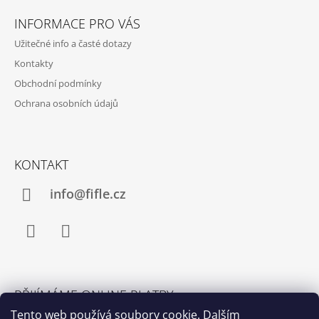
Á
INFORMACE PRO VÁS
P
Užitečné info a časté dotazy
A
Kontakty
T
Obchodní podmínky
Í
Ochrana osobních údajů
KONTAKT
info@fifle.cz
Facebook
Instagram
PŘIJÍMÁME ONLINE PLATBY
Tento web používá soubory cookie. Dalším