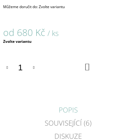
J
Můžeme doručit do:
Zvolte variantu
E
M
E
od
680 Kč
/ ks
WAVE
Měrná
Zvolte variantu
/
cena:
NÁUŠNICE
350
Kč
DO
KOŠÍKU
POPIS
SOUVISEJÍCÍ (6)
DISKUZE