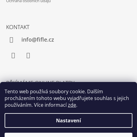
Ochrana osobních údajů
KONTAKT
info@fifle.cz
Facebook
Instagram
PŘIJÍMÁME ONLINE PLATBY
Tento web používá soubory cookie. Dalším
procházením tohoto webu vyjadřujete souhlas s jejich
používáním. Více informací
zde
.
Nastavení
© 2026 fifle. Všechna práva vyhrazena.
Upravit
Vytvořil Shoptet