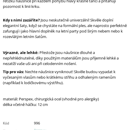
řetízků náušnice při každém pohybu hlavy krásně tančí a přitahují
pozornost k linii krku.
Kdy s nimi zazáříte?
Jsou neskutečně univerzální! Skvěle doplní
elegantní šaty, když se chystáte na formální ples, ale naprosto perfektně
zafungují i jako hlavní doplněk na letní party pod širým nebem nebo k
rozevlátým letním šatům.
Výrazné, ale lehké:
Přestože jsou náušnice dlouhé a
nepřehlédnutelné, díky použitým materiálům jsou příjemně lehké a
nezatíží vaše uši ani při celodenním nošení.
Tip pro vás:
Nechte náušnice vyniknout! Skvěle budou vypadat k
vyčesaným vlasům nebo krátkému střihu a odhaleným ramenům
(například k lodičkovému výstřihu).
materiál: Perspex, chirurgická ocel (vhodné pro alergiky)
délka včetně háčku: 12 cm
Kód
996