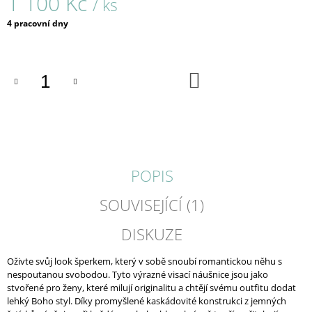
1 100 Kč
/ ks
J
Měrná
E
4 pracovní dny
cena:
M
E
DO
NEONKY
KOŠÍKU
/
PRSTENY
/
1086
680
Kč
POPIS
SOUVISEJÍCÍ (1)
DISKUZE
Oživte svůj look šperkem, který v sobě snoubí romantickou něhu s
nespoutanou svobodou. Tyto výrazné visací náušnice jsou jako
stvořené pro ženy, které milují originalitu a chtějí svému outfitu dodat
lehký Boho styl.
Díky promyšlené kaskádovité konstrukci z jemných