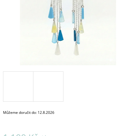
A
J
Í
T
?
HLEDAT
D
O
P
O
Můžeme doručit do:
12.8.2026
R
U
Č
U