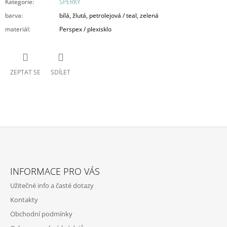
Kategorie
:
ŠPERKY
barva
:
bílá, žlutá, petrolejová / teal, zelená
materiál
:
Perspex / plexisklo
ZEPTAT SE
SDÍLET
Z
Á
INFORMACE PRO VÁS
P
Užitečné info a časté dotazy
A
Kontakty
T
Obchodní podmínky
Í