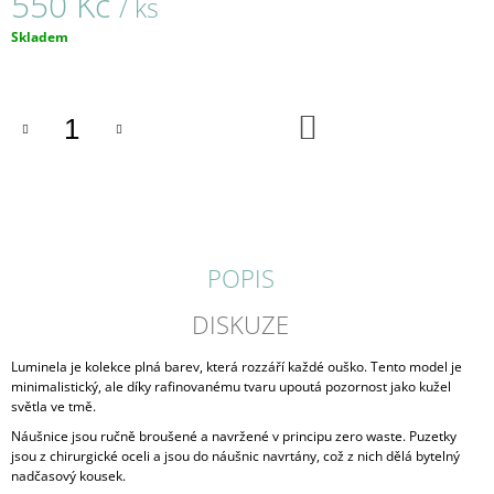
550 Kč
/ ks
J
Měrná
E
Skladem
cena:
M
E
DO
SILIKONOVÉ
KOŠÍKU
ZARÁŽKY
NA
NÁUŠNICE
-
VELKÝ
KUŽEL
30
POPIS
Kč
DISKUZE
Luminela je kolekce plná barev, která rozzáří každé ouško. Tento model je
minimalistický, ale díky rafinovanému tvaru upoutá pozornost jako kužel
světla ve tmě.
Náušnice jsou ručně broušené a navržené v principu zero waste. Puzetky
jsou z chirurgické oceli a jsou do náušnic navrtány, což z nich dělá bytelný
nadčasový kousek.