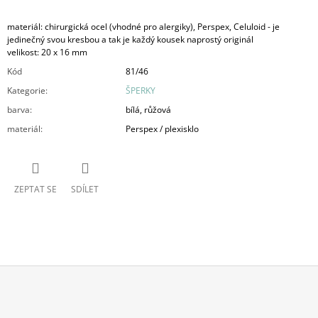
materiál: chirurgická ocel (vhodné pro alergiky), Perspex, Celuloid - je
jedinečný svou kresbou a tak je každý kousek naprostý originál
velikost: 20 x 16 mm
Kód
81/46
Kategorie
:
ŠPERKY
barva
:
bílá, růžová
materiál
:
Perspex / plexisklo
ZEPTAT SE
SDÍLET
Z