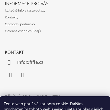
Á
INFORMACE PRO VÁS
P
Užitečné info a časté dotazy
A
Kontakty
T
Obchodní podmínky
Í
Ochrana osobních údajů
KONTAKT
info@fifle.cz
Facebook
Instagram
PŘIJÍMÁME ONLINE PLATBY
Tento web používá soubory cookie. Dalším
procházením tohoto webu vyjadřujete souhlas s jejich