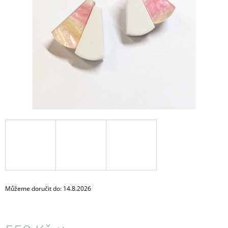
A
J
Í
T
?
HLEDAT
D
O
P
O
Můžeme doručit do:
14.8.2026
R
U
Č
U