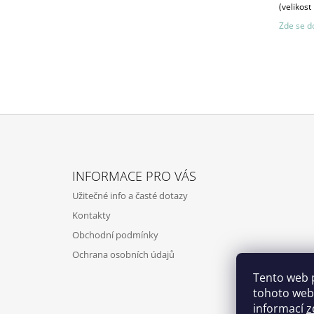
(velikost
Zde se do
Z
Á
INFORMACE PRO VÁS
P
Užitečné info a časté dotazy
A
Kontakty
T
Obchodní podmínky
Í
Ochrana osobních údajů
Tento web 
tohoto webu
informací
z