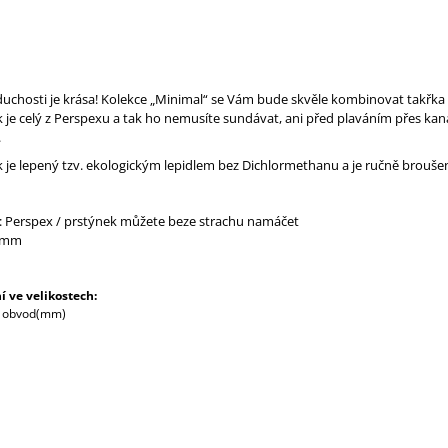
uchosti je krása! Kolekce „Minimal“ se Vám bude skvěle kombinovat takřka 
 je celý z Perspexu a tak ho nemusíte sundávat, ani před plaváním přes kan
.
 je lepený tzv. ekologickým lepidlem bez Dichlormethanu a je ručně brouše
: Perspex / prstýnek můžete beze strachu namáčet
12mm
í ve velikostech:
/ obvod(mm)