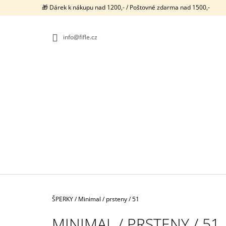
K
Přejít
🎁 Dárek k nákupu nad 1200,- / Poštovné zdarma nad 1500,-
na
O
ZPĚT
ZPĚT
obsah
DO
DO
Š
OBCHODU
OBCHODU
info@fifle.cz
Í
K
Domů
ŠPERKY
/
Minimal / prsteny / 51
NEONKY / PRSTENY / 1107
MINIMAL / PRSTENY / 51
750 Kč