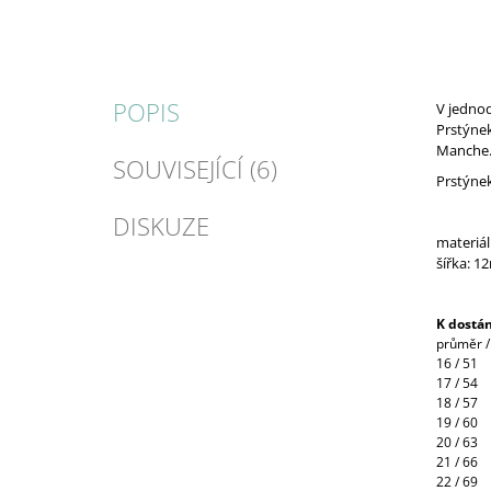
POPIS
V jednod
Prstýnek
Manche
SOUVISEJÍCÍ (6)
Prstýnek
DISKUZE
materiál
šířka: 
K dostán
průměr 
16 / 51
17 / 54
18 / 57
19 / 60
20 / 63
21 / 66
22 / 69