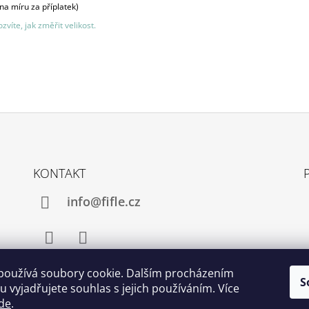
 na míru za příplatek)
zvíte, jak změřit velikost.
KONTAKT
info@fifle.cz
Facebook
Instagram
používá soubory cookie. Dalším procházením
S
 vyjadřujete souhlas s jejich používáním. Více
de
.