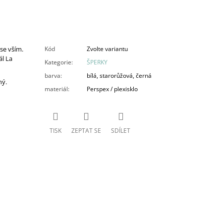
se vším.
Kód
Zvolte variantu
ál La
Kategorie
:
ŠPERKY
barva
:
bílá, starorůžová, černá
ný.
materiál
:
Perspex / plexisklo
TISK
ZEPTAT SE
SDÍLET