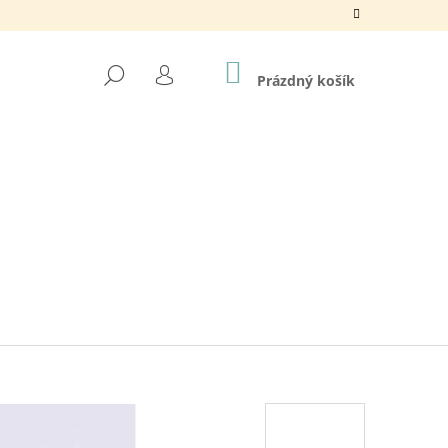
NÁKUPNÍ
HLEDAT
KOŠÍK
Prázdný košík
PŘIHLÁŠENÍ
NY / 195