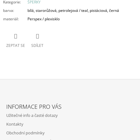
Kategorie
:
ŠPERKY
barva
:
bílá, starorůžová, petrolejová / teal, pistáciová, černá
materiál
:
Perspex / plexisklo
ZEPTAT SE
SDÍLET
Z
Á
INFORMACE PRO VÁS
P
Užitečné info a časté dotazy
A
Kontakty
T
Obchodní podmínky
Í