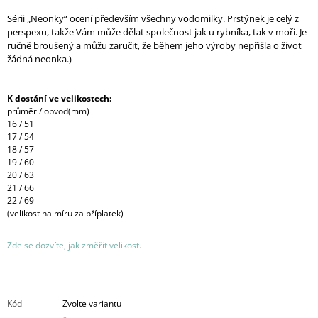
Sérii „Neonky“ ocení především všechny vodomilky. Prstýnek je celý z
perspexu, takže Vám může dělat společnost jak u rybníka, tak v moři. Je
ručně broušený a můžu zaručit, že během jeho výroby nepřišla o život
žádná neonka.)
K dostání ve velikostech:
průměr / obvod(mm)
16 / 51
17 / 54
18 / 57
19 / 60
20 / 63
21 / 66
22 / 69
(velikost na míru za příplatek)
Zde se dozvíte, jak změřit velikost.
Kód
Zvolte variantu