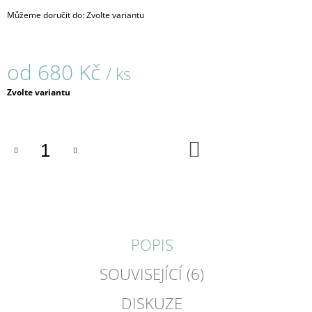
J
Můžeme doručit do:
Zvolte variantu
E
M
E
od
680 Kč
/ ks
MINIMAL
Měrná
Zvolte variantu
/
cena:
PRSTENY
/
51
DO
680
KOŠÍKU
Kč
POPIS
SOUVISEJÍCÍ (6)
DISKUZE