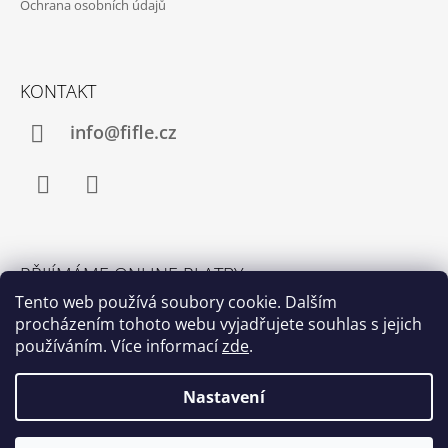
Ochrana osobních údajů
KONTAKT
info@fifle.cz
Facebook
Instagram
PŘIJÍMÁME ONLINE PLATBY
Tento web používá soubory cookie. Dalším
procházením tohoto webu vyjadřujete souhlas s jejich
používáním. Více informací
zde
.
Nastavení
© 2026 fifle. Všechna práva vyhrazena.
Upravit
Vytvořil Shoptet