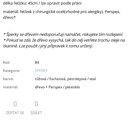
délka řetízku: 45cm / lze upravit podle přání
materiál: řetízek z chirurgické oceli(vhodné pro alergiky), Perspex,
dřevo*
* Šperky se dřevem nedoporučuji namáčet, riskujete tím rozlepení.
* Pokud se zdá, že dřevo vysychá, tak do něj vetřete trochu oleje na
tkanině. Lze použít i jiný přípravek k tomu určený.
Kód
84
Kategorie
:
ŠPERKY
barva
:
růžová / fuchsiová, petrolejová / teal
materiál
:
dřevo + Perspex / plexisklo
ZEPTAT SE
SDÍLET