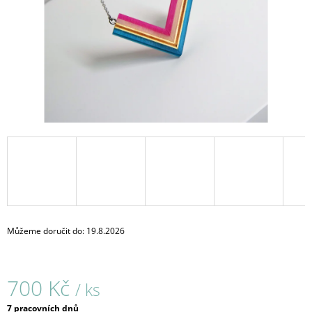
A
J
Í
T
?
HLEDAT
D
O
Můžeme doručit do:
19.8.2026
P
O
R
700 Kč
U
/ ks
Č
Měrná
7 pracovních dnů
U