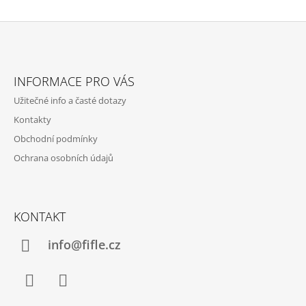
Z
Á
INFORMACE PRO VÁS
P
Užitečné info a časté dotazy
A
Kontakty
T
Obchodní podmínky
Í
Ochrana osobních údajů
KONTAKT
info@fifle.cz
Facebook
Instagram