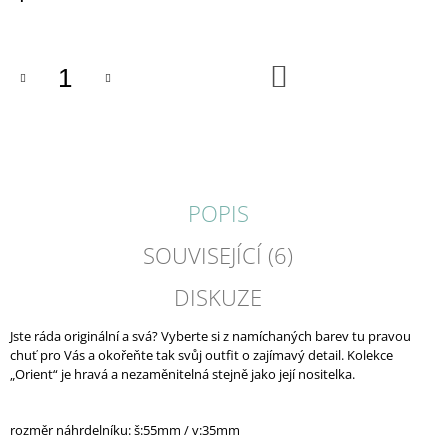
cena:
J
E
M
DO
E
KOŠÍKU
VENE
/
PRSTENY
680
Kč
POPIS
SOUVISEJÍCÍ (6)
DISKUZE
Jste ráda originální a svá? Vyberte si z namíchaných barev tu pravou
chuť pro Vás a okořeňte tak svůj outfit o zajímavý detail. Kolekce
„Orient“ je hravá a nezaměnitelná stejně jako její nositelka.
rozměr náhrdelníku: š:55mm / v:35mm