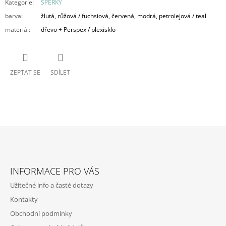
Kategorie
:
ŠPERKY
barva
:
žlutá, růžová / fuchsiová, červená, modrá, petrolejová / teal
materiál
:
dřevo + Perspex / plexisklo
ZEPTAT SE
SDÍLET
Z
Á
INFORMACE PRO VÁS
P
Užitečné info a časté dotazy
A
Kontakty
T
Obchodní podmínky
Í