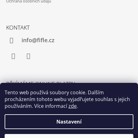
Ochrana osobních údajů
KONTAKT
info@fifle.cz
Facebook
Instagram
PŘIJÍMÁME ONLINE PLATBY
Tento web používá soubory cookie. Dalším
procházením tohoto webu vyjadřujete souhlas s jejich
používáním. Více informací
zde
.
Nastavení
© 2026 fifle. Všechna práva vyhrazena.
Upravit
Vytvořil Shoptet