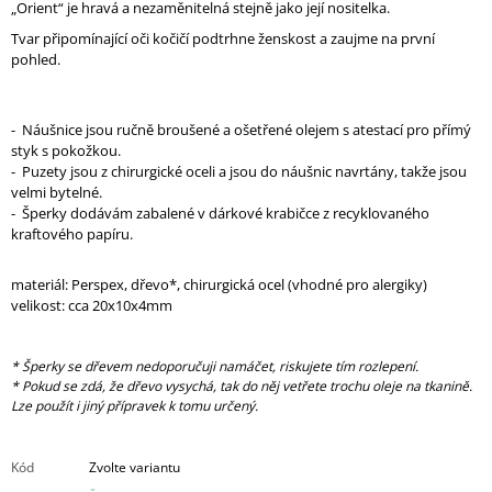
„Orient“ je hravá a nezaměnitelná stejně jako její nositelka.
Tvar připomínající oči kočičí podtrhne ženskost a zaujme na první
pohled.
- Náušnice jsou ručně broušené a ošetřené olejem s atestací pro přímý
styk s pokožkou.
- Puzety jsou z chirurgické oceli a jsou do náušnic navrtány, takže jsou
velmi bytelné.
- Šperky dodávám zabalené v dárkové krabičce z recyklovaného
kraftového papíru.
materiál: Perspex, dřevo*, chirurgická ocel (vhodné pro alergiky)
velikost: cca 20x10x4mm
* Šperky se dřevem nedoporučuji namáčet, riskujete tím rozlepení.
* Pokud se zdá, že dřevo vysychá, tak do něj vetřete trochu oleje na tkanině.
Lze použít i jiný přípravek k tomu určený.
Kód
Zvolte variantu