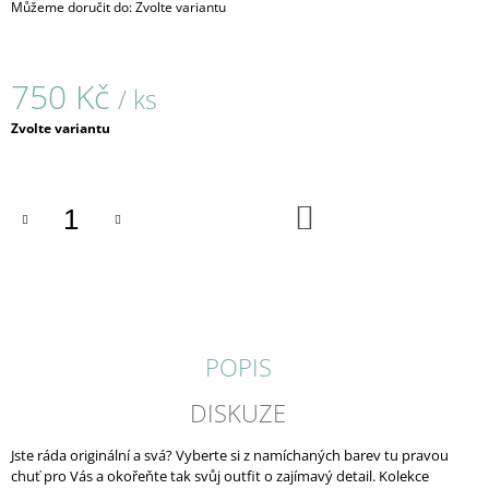
Můžeme doručit do:
Zvolte variantu
J
E
M
E
750 Kč
/ ks
Měrná
NEONKY
Zvolte variantu
/
cena:
PRSTENY
/
1107
DO
KOŠÍKU
750
Kč
POPIS
DISKUZE
Jste ráda originální a svá? Vyberte si z namíchaných barev tu pravou
chuť pro Vás a okořeňte tak svůj outfit o zajímavý detail. Kolekce