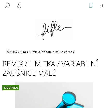
K
Přejít
NÁKUP
M
HLEDAT
na
KOŠÍK
O
PŘIHLÁŠENÍ
ZPĚT
ZPĚT
obsah
Š
Í
C
K
O
P
O
T
Domů
ŠPERKY
/
REmix / Limitka / variabilní záušnice malé
Ř
REMIX / LIMITKA / VARIABILNÍ
E
B
ZÁUŠNICE MALÉ
U
J
E
NOVINKA
T
E
N