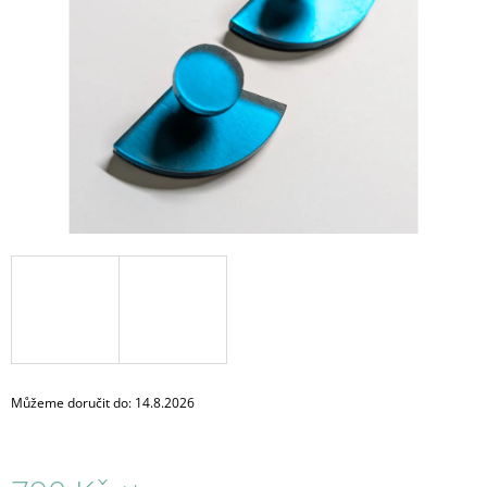
A
J
Í
T
?
HLEDAT
D
O
P
O
Můžeme doručit do:
14.8.2026
R
U
Č
U