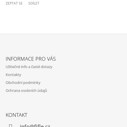
ZEPTAT SE
SDÍLET
Z
Á
INFORMACE PRO VÁS
P
Užitečné info a časté dotazy
A
Kontakty
T
Obchodní podmínky
Í
Ochrana osobních údajů
KONTAKT
info@fifle.cz