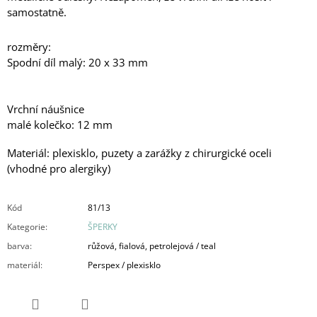
samostatně.
rozměry:
Spodní díl malý: 20 x 33 mm
Vrchní náušnice
malé kolečko: 12 mm
Materiál: plexisklo, puzety a zarážky z chirurgické oceli
(vhodné pro alergiky)
Kód
81/13
Kategorie
:
ŠPERKY
barva
:
růžová, fialová, petrolejová / teal
materiál
:
Perspex / plexisklo