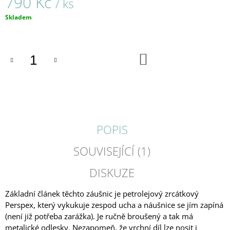
790 Kč
/ ks
J
Měrná
E
Skladem
cena:
M
E
DO
NEONKY
KOŠÍKU
/
PRSTENY
/
183
680
Kč
POPIS
SOUVISEJÍCÍ (1)
DISKUZE
Základní článek těchto záušnic je petrolejový zrcátkový
Perspex, který vykukuje zespod ucha a náušnice se jím zapíná
(není již potřeba zarážka). Je ručně broušený a tak má
metalické odlesky. Nezapomeň, že vrchní díl lze nosit i