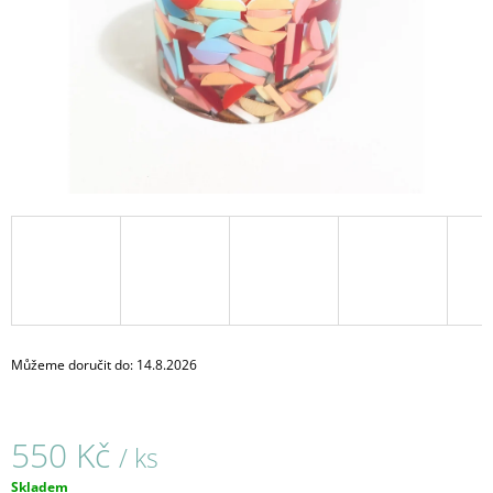
A
J
Í
T
?
HLEDAT
D
O
Můžeme doručit do:
14.8.2026
P
O
R
550 Kč
U
/ ks
Č
Měrná
Skladem
U