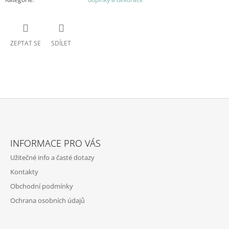
ZEPTAT SE
SDÍLET
Z
Á
INFORMACE PRO VÁS
P
Užitečné info a časté dotazy
A
Kontakty
T
Obchodní podmínky
Í
Ochrana osobních údajů