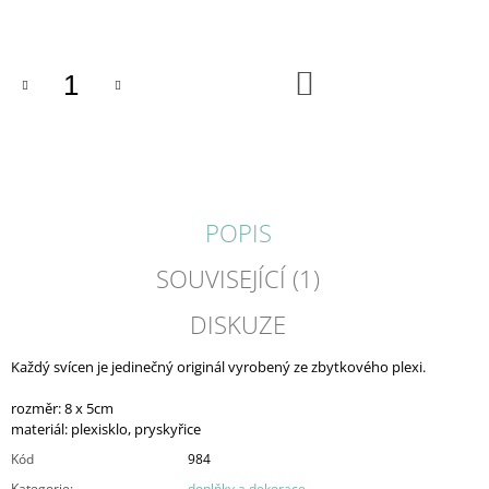
cena:
J
E
M
DO
E
KOŠÍKU
JELLY
/
PRSTEN
/
387
POPIS
680
Kč
SOUVISEJÍCÍ (1)
DISKUZE
Každý svícen je jedinečný originál vyrobený ze zbytkového plexi.
rozměr: 8 x 5cm
materiál: plexisklo, pryskyřice
Kód
984
Kategorie
:
doplňky a dekorace