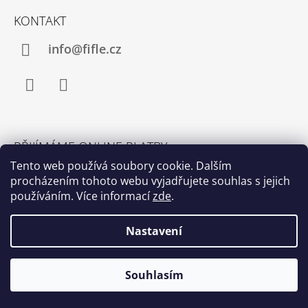
KONTAKT
info@fifle.cz
Facebook
Instagram
PŘIJÍMÁME ONLINE PLATBY
Tento web používá soubory cookie. Dalším
procházením tohoto webu vyjadřujete souhlas s jejich
používáním. Více informací
zde
.
Nastavení
© 2026 fifle. Všechna práva vyhrazena.
Upravit
Vytvořil Shoptet
Souhlasím
nastavení cookies
🎁 Dárek k nákupu nad 1200,- / Poštovné zdarma nad 1500,-