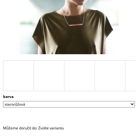
A
J
Í
T
?
HLEDAT
D
barva
O
P
O
R
U
Můžeme doručit do:
Zvolte variantu
Č
U