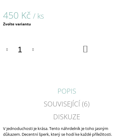
J
E
450 Kč
/ ks
M
E
Měrná
Zvolte variantu
cena:
NEONKY
/
PRSTENY
DO
KOŠÍKU
/
1086
680
Kč
POPIS
SOUVISEJÍCÍ (6)
DISKUZE
V jednoduchosti je krása. Tento náhrdelník je toho jasným
důkazem. Decentní šperk, který se hodí ke každé příležitosti.