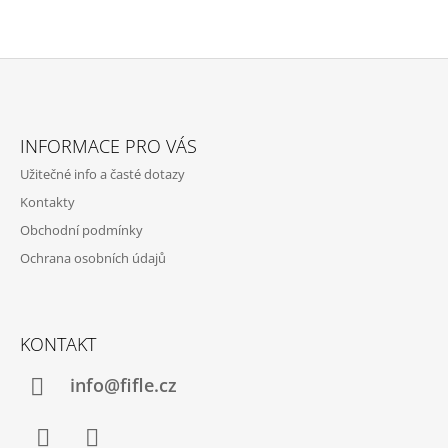
Z
Á
INFORMACE PRO VÁS
P
Užitečné info a časté dotazy
A
Kontakty
T
Obchodní podmínky
Í
Ochrana osobních údajů
KONTAKT
info@fifle.cz