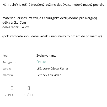
Náhrdelník je ručně broušený, což mu dodává sametově matný povrch.
materiál: Perspex, řetízek je z chirurgické oceli(vhodné pro alergiky)
délka tyčky: 7cm
délka řetízku: 45cm
(pokud chcete jinou délku řetízku, napište mi to prosím do poznámky)
Kód
Zvolte variantu
Kategorie
:
ŠPERKY
barva
:
bílá, starorůžová, černá
materiál
:
Perspex / plexisklo
ZEPTAT SE
SDÍLET