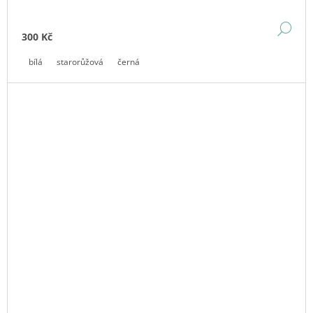
DE
300 Kč
bílá
starorůžová
černá