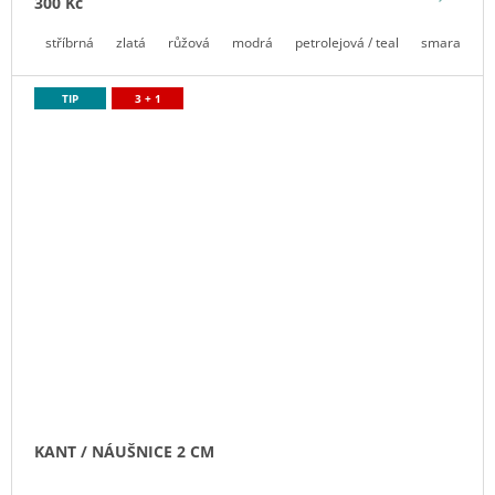
300 Kč
stříbrná
zlatá
růžová
modrá
petrolejová / teal
smaragdov
TIP
3 + 1
KANT / NÁUŠNICE 2 CM