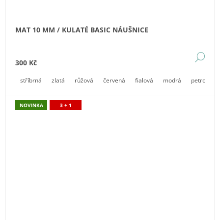
MAT 10 MM / KULATÉ BASIC NÁUŠNICE
DE
300 Kč
stříbrná
zlatá
růžová
červená
fialová
modrá
petrolejová
NOVINKA
3 + 1