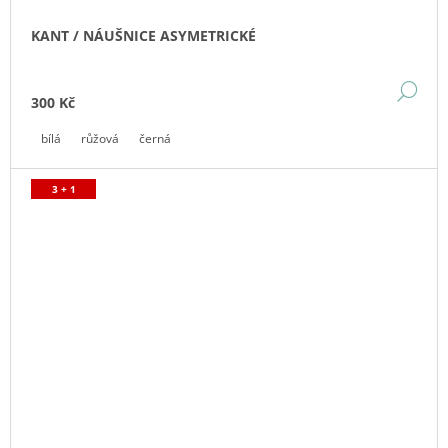
KANT / NÁUŠNICE ASYMETRICKÉ
DE
300 Kč
bílá
růžová
černá
3 + 1