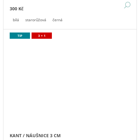
DE
300 Kč
bílá
starorůžová
černá
TIP
3 + 1
KANT / NÁUŠNICE 3 CM