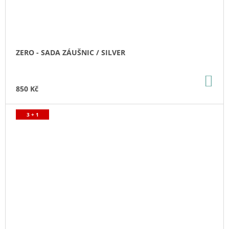
ZERO - SADA ZÁUŠNIC / SILVER
DO
KO
850 Kč
3 + 1