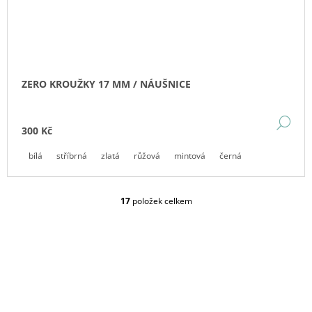
ZERO KROUŽKY 17 MM / NÁUŠNICE
DE
300 Kč
bílá
stříbrná
zlatá
růžová
mintová
černá
17
položek celkem
O
V
L
Á
D
A
C
Í