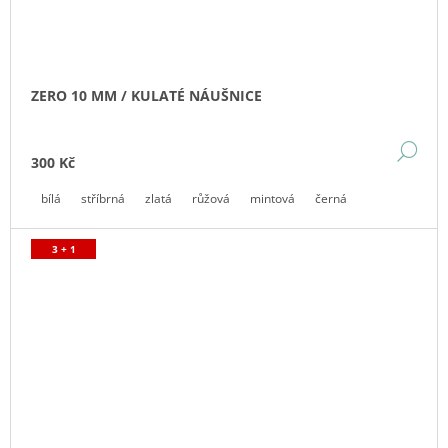
ZERO 10 MM / KULATÉ NÁUŠNICE
DE
300 Kč
bílá
stříbrná
zlatá
růžová
mintová
černá
3 + 1