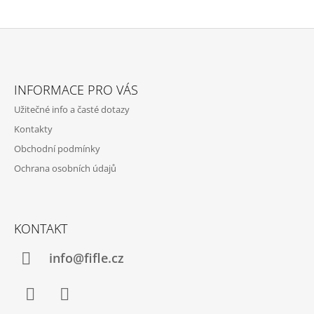
P
R
V
K
Y
Z
V
Á
Ý
INFORMACE PRO VÁS
P
P
I
Užitečné info a časté dotazy
A
S
Kontakty
U
T
Obchodní podmínky
Í
Ochrana osobních údajů
KONTAKT
info@fifle.cz