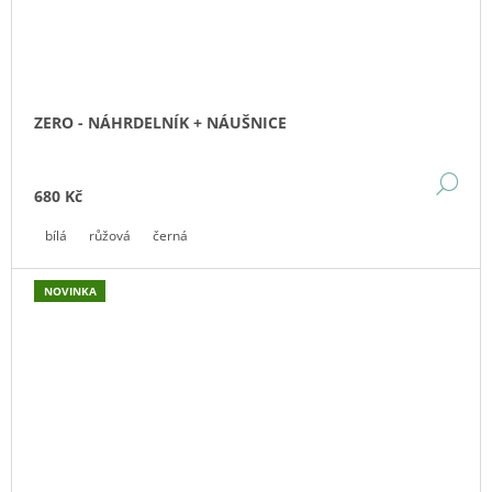
ZERO - NÁHRDELNÍK + NÁUŠNICE
DE
680 Kč
bílá
růžová
černá
NOVINKA