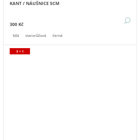
KANT / NÁUŠNICE 5CM
DE
300 Kč
bílá
starorůžová
černá
3 + 1