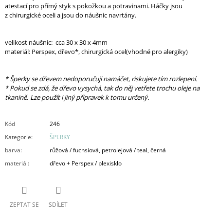
atestací pro přímý styk s pokožkou a potravinami. Háčky jsou
z chirurgické oceli a jsou do náušnic navrtány.
velikost náušnic: cca 30 x 30 x 4mm
materiál: Perspex, dřevo*, chirurgická ocel(vhodné pro alergiky)
* Šperky se dřevem nedoporučuji namáčet, riskujete tím rozlepení.
* Pokud se zdá, že dřevo vysychá, tak do něj vetřete trochu oleje na
tkanině. Lze použít i jiný přípravek k tomu určený.
Kód
246
Kategorie
:
ŠPERKY
barva
:
růžová / fuchsiová, petrolejová / teal, černá
materiál
:
dřevo + Perspex / plexisklo
ZEPTAT SE
SDÍLET