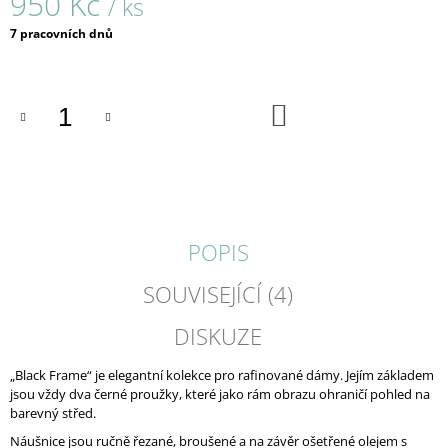
950 Kč
/ ks
J
Měrná
E
7 pracovních dnů
cena:
M
E
DO
SILIKONOVÉ
KOŠÍKU
ZARÁŽKY
NA
NÁUŠNICE
-
VELKÝ
KUŽEL
30
POPIS
Kč
SOUVISEJÍCÍ (4)
DISKUZE
„Black Frame“ je elegantní kolekce pro rafinované dámy. Jejím základem
jsou vždy dva černé proužky, které jako rám obrazu ohraničí pohled na
barevný střed.
Náušnice jsou ručně řezané, broušené a na závěr ošetřené olejem s