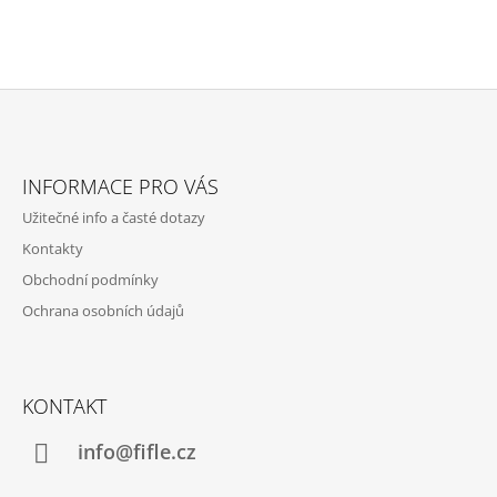
Z
Á
INFORMACE PRO VÁS
P
Užitečné info a časté dotazy
A
Kontakty
T
Obchodní podmínky
Í
Ochrana osobních údajů
KONTAKT
info@fifle.cz