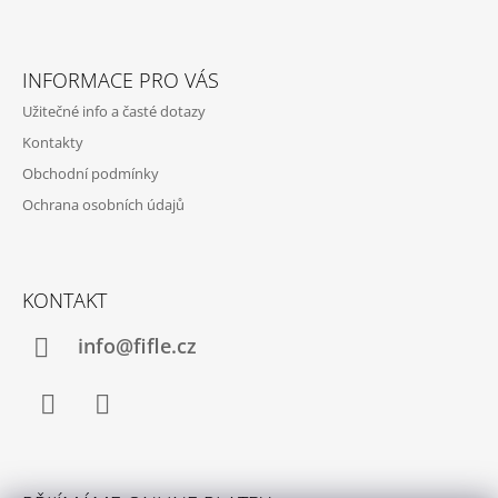
Z
Á
INFORMACE PRO VÁS
P
Užitečné info a časté dotazy
A
Kontakty
T
Obchodní podmínky
Í
Ochrana osobních údajů
KONTAKT
info@fifle.cz
Facebook
Instagram