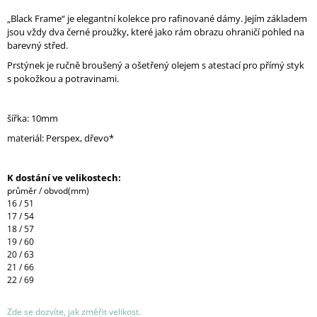
„Black Frame“ je elegantní kolekce pro rafinované dámy. Jejím základem
jsou vždy dva černé proužky, které jako rám obrazu ohraničí pohled na
barevný střed.
Prstýnek je ručně broušený a ošetřený olejem s atestací pro přímý styk
s pokožkou a potravinami.
šířka: 10mm
materiál: Perspex, dřevo*
K dostání ve velikostech:
průměr / obvod(mm)
16 / 51
17 / 54
18 / 57
19 / 60
20 / 63
21 / 66
22 / 69
Zde se dozvíte, jak změřit velikost.