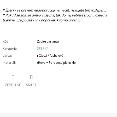
* Šperky se dřevem nedoporučuji namáčet, riskujete tím rozlepení.
* Pokud se zdá, že dřevo vysychá, tak do něj vetřete trochu oleje na
tkanině. Lze použít i jiný přípravek k tomu určený.
Kód
Zvolte variantu
Kategorie
:
ŠPERKY
barva
:
růžová / fuchsiová
materiál
:
dřevo + Perspex / plexisklo
ZEPTAT SE
SDÍLET