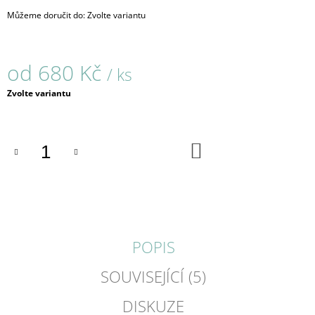
J
Můžeme doručit do:
Zvolte variantu
E
M
E
od
680 Kč
/ ks
NEONKY
Měrná
Zvolte variantu
/
cena:
PRSTEN
/
915
DO
680
KOŠÍKU
Kč
POPIS
SOUVISEJÍCÍ (5)
DISKUZE