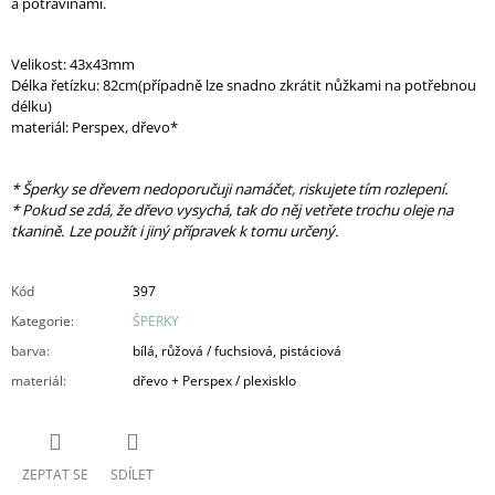
a potravinami.
Velikost: 43x43mm
Délka řetízku: 82cm(případně lze snadno zkrátit nůžkami na potřebnou
délku)
materiál: Perspex, dřevo*
* Šperky se dřevem nedoporučuji namáčet, riskujete tím rozlepení.
* Pokud se zdá, že dřevo vysychá, tak do něj vetřete trochu oleje na
tkanině. Lze použít i jiný přípravek k tomu určený.
Kód
397
Kategorie
:
ŠPERKY
barva
:
bílá, růžová / fuchsiová, pistáciová
materiál
:
dřevo + Perspex / plexisklo
ZEPTAT SE
SDÍLET