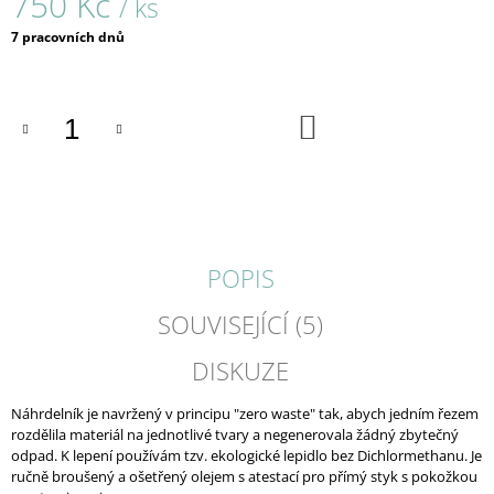
750 Kč
/ ks
J
Měrná
E
7 pracovních dnů
cena:
M
E
DO
REMIX
KOŠÍKU
/
FUNKY
/
SADA
ZÁUŠNIC
1
300
POPIS
Kč
SOUVISEJÍCÍ (5)
DISKUZE
Náhrdelník je navržený v principu "zero waste" tak, abych jedním řezem
rozdělila materiál na jednotlivé tvary a negenerovala žádný zbytečný
odpad. K lepení používám tzv. ekologické lepidlo bez Dichlormethanu. Je
ručně broušený a ošetřený olejem s atestací pro přímý styk s pokožkou