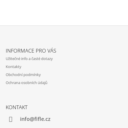
Z
Á
INFORMACE PRO VÁS
P
Užitečné info a časté dotazy
A
Kontakty
T
Obchodní podmínky
Í
Ochrana osobních údajů
KONTAKT
info@fifle.cz