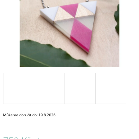
A
J
Í
T
?
HLEDAT
D
O
P
O
Můžeme doručit do:
19.8.2026
R
U
Č
U