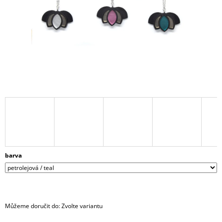
A
J
Í
T
?
HLEDAT
D
barva
O
P
O
R
U
Můžeme doručit do:
Zvolte variantu
Č
U