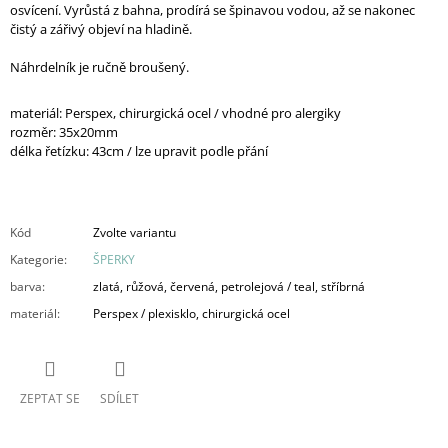
osvícení. Vyrůstá z bahna, prodírá se špinavou vodou, až se nakonec
čistý a zářivý objeví na hladině.
Náhrdelník je ručně broušený.
materiál: Perspex, chirurgická ocel / vhodné pro alergiky
rozměr: 35x20mm
délka řetízku: 43cm
/ lze upravit podle přání
Kód
Zvolte variantu
Kategorie
:
ŠPERKY
barva
:
zlatá, růžová, červená, petrolejová / teal, stříbrná
materiál
:
Perspex / plexisklo, chirurgická ocel
ZEPTAT SE
SDÍLET