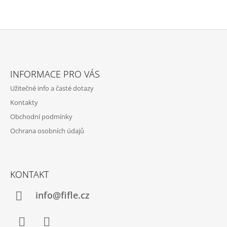
Z
Á
INFORMACE PRO VÁS
P
Užitečné info a časté dotazy
A
Kontakty
T
Obchodní podmínky
Í
Ochrana osobních údajů
KONTAKT
info@fifle.cz