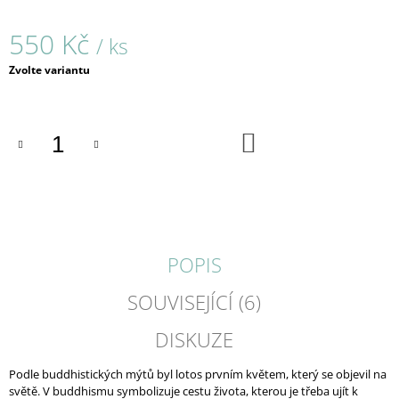
J
E
550 Kč
/ ks
M
E
Měrná
Zvolte variantu
cena:
BLACK
FRAME
/
DO
KOŠÍKU
PRSTEN
/
162
680
Kč
POPIS
SOUVISEJÍCÍ (6)
DISKUZE
Podle buddhistických mýtů byl lotos prvním květem, který se objevil na
světě. V buddhismu symbolizuje cestu života, kterou je třeba ujít k