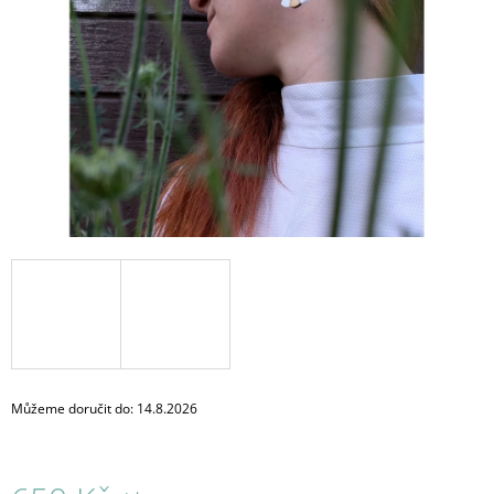
A
J
Í
T
?
HLEDAT
D
O
P
O
Můžeme doručit do:
14.8.2026
R
U
Č
U