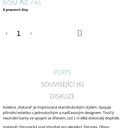
650 Kč
/ ks
J
Měrná
E
4 pracovní dny
cena:
M
E
DO
VENE
KOŠÍKU
/
PRSTENY
680
Kč
POPIS
SOUVISEJÍCÍ (6)
DISKUZE
Kolekce „Natural“ je inspirovaná skandinávským stylem. Spojuje
přírodní estetiku s jednoduchým a nadčasovým designem. Tvoří ji
neutrální barvy ve spojení se dřevem, což z ní dělá dokonalý doplněk.
materiál: chirurgická ocel (vhodné pro alergiky), Perspex, Dřevo