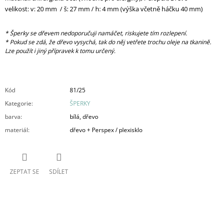
velikost: v: 20 mm / š: 27 mm / h: 4 mm (výška včetně háčku 40 mm)
* Šperky se dřevem nedoporučuji namáčet, riskujete tím rozlepení.
* Pokud se zdá, že dřevo vysychá, tak do něj vetřete trochu oleje na tkanině.
Lze použít i jiný přípravek k tomu určený.
Kód
81/25
Kategorie
:
ŠPERKY
barva
:
bílá, dřevo
materiál
:
dřevo + Perspex / plexisklo
ZEPTAT SE
SDÍLET