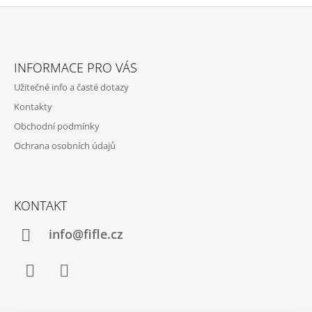
Z
Á
INFORMACE PRO VÁS
P
Užitečné info a časté dotazy
A
Kontakty
T
Obchodní podmínky
Í
Ochrana osobních údajů
KONTAKT
info@fifle.cz
Facebook
Instagram