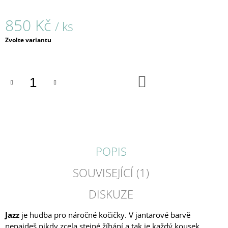
J
E
850 Kč
/ ks
M
E
Měrná
Zvolte variantu
cena:
BLACK
FRAME
/
DO
KOŠÍKU
PRSTEN
/
162
680
Kč
POPIS
SOUVISEJÍCÍ (1)
DISKUZE
Jazz
je hudba pro náročné kočičky. V jantarové barvě
nenajdeš nikdy zcela stejné žíhání a tak je každý kousek