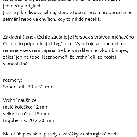
jedinečný originál.
Jazz je jako divoká šelma, která v tobě dřímá a probouzí se po
setmění nebo ve chvílích, kdy to nikdo nečeká.
Základní článek těchto záušnic je Perspex s vrstvou měňavého
Celuloidu připomínající Tygří oko. Vykukuje zespod ucha a
náušnice se s ním zapíná. Se kterým dílem ho zkombinuješ,
záleží jen na tobě. Nezapomeň, že vrchní díl lze nosit i
samostatně.
rozměry:
Spodní díl : 30 x 32 mm
Vrchní náušnice
malé kolečko: 12 mm
velké kolečko: 18 mm
trojúhelník: 20 x 20 mm
Materiál: plexisklo, puzety a zarážky z chirurgické oceli