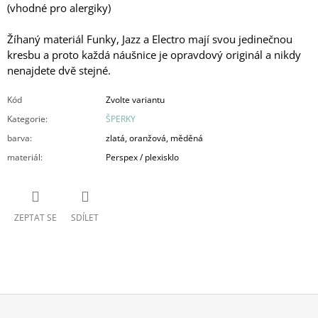
(vhodné pro alergiky)
Žíhaný materiál Funky, Jazz a Electro mají svou jedinečnou
kresbu a proto každá náušnice je opravdový originál a nikdy
nenajdete dvě stejné.
Kód
Zvolte variantu
Kategorie
:
ŠPERKY
barva
:
zlatá, oranžová, měděná
materiál
:
Perspex / plexisklo
ZEPTAT SE
SDÍLET