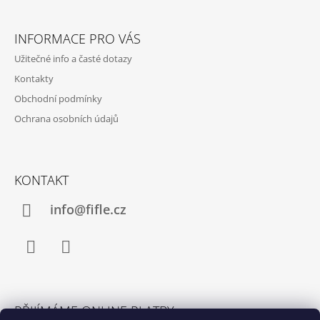
Z
Á
INFORMACE PRO VÁS
P
Užitečné info a časté dotazy
A
Kontakty
T
Obchodní podmínky
Í
Ochrana osobních údajů
KONTAKT
info@fifle.cz
Facebook
Instagram
PŘIJÍMÁME ONLINE PLATBY