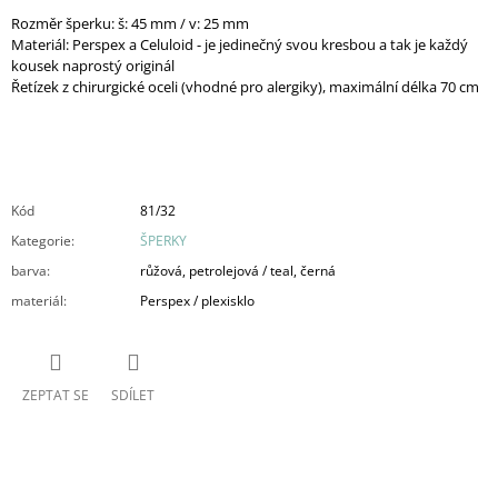
Rozměr šperku: š: 45 mm / v: 25 mm
Materiál: Perspex a Celuloid
- je jedinečný svou kresbou a tak je každý
kousek naprostý originál
Řetízek z chirurgické oceli (vhodné pro alergiky), maximální délka 70 cm
Kód
81/32
Kategorie
:
ŠPERKY
barva
:
růžová, petrolejová / teal, černá
materiál
:
Perspex / plexisklo
ZEPTAT SE
SDÍLET