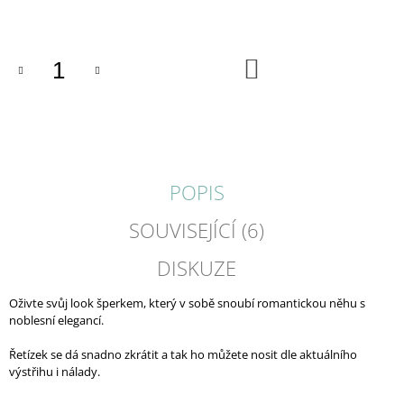
cena:
J
E
M
DO
E
KOŠÍKU
WAVE
/
NÁUŠNICE
350
Kč
POPIS
SOUVISEJÍCÍ (6)
DISKUZE
Oživte svůj look šperkem, který v sobě snoubí romantickou něhu s
noblesní elegancí.
Řetízek se dá snadno zkrátit a tak ho můžete nosit dle aktuálního
výstřihu i nálady.