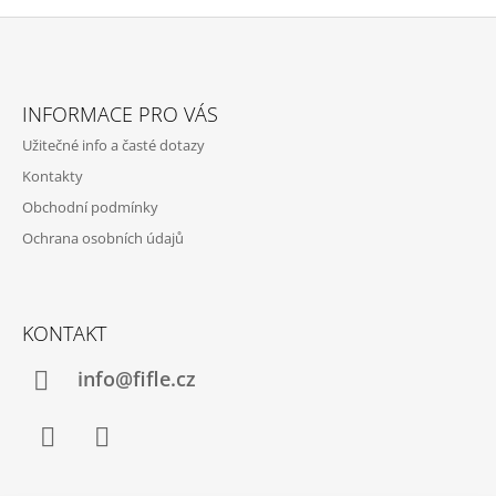
Z
Á
INFORMACE PRO VÁS
P
Užitečné info a časté dotazy
A
Kontakty
T
Obchodní podmínky
Í
Ochrana osobních údajů
KONTAKT
info@fifle.cz
Facebook
Instagram