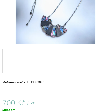
A
J
Í
T
?
HLEDAT
D
O
Můžeme doručit do:
13.8.2026
P
O
R
700 Kč
U
/ ks
Č
Měrná
Skladem
U