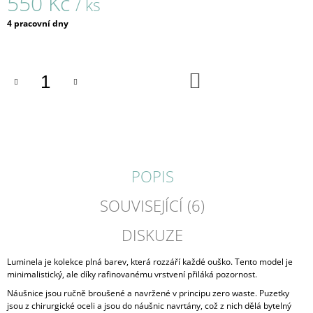
550 Kč
/ ks
J
Měrná
E
4 pracovní dny
cena:
M
E
DO
BLACK
KOŠÍKU
FRAME
/
PRSTEN
/
162
680
Kč
POPIS
SOUVISEJÍCÍ (6)
DISKUZE
Luminela je kolekce plná barev, která rozzáří každé ouško. Tento model je
minimalistický, ale díky rafinovanému vrstvení přiláká pozornost.
Náušnice jsou ručně broušené a navržené v principu zero waste. Puzetky
jsou z chirurgické oceli a jsou do náušnic navrtány, což z nich dělá bytelný