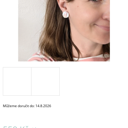
A
J
Í
T
?
HLEDAT
D
O
P
O
Můžeme doručit do:
14.8.2026
R
U
Č
U