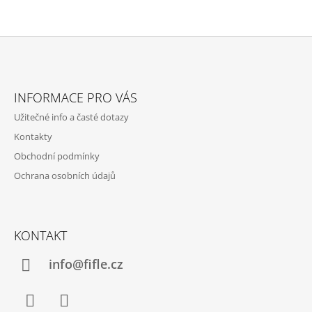
Z
Á
INFORMACE PRO VÁS
P
Užitečné info a časté dotazy
A
Kontakty
T
Obchodní podmínky
Í
Ochrana osobních údajů
KONTAKT
info@fifle.cz