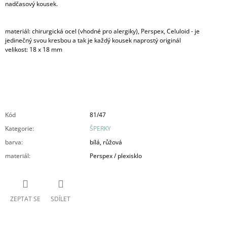
nadčasový kousek.
materiál: chirurgická ocel (vhodné pro alergiky), Perspex, Celuloid - je
jedinečný svou kresbou a tak je každý kousek naprostý originál
velikost: 18 x 18 mm
Kód
81/47
Kategorie
:
ŠPERKY
barva
:
bílá, růžová
materiál
:
Perspex / plexisklo
ZEPTAT SE
SDÍLET