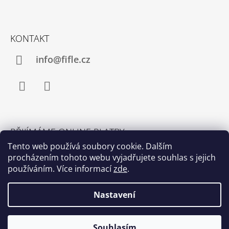
KONTAKT
info@fifle.cz
Facebook
Instagram
PŘIJÍMÁME ONLINE PLATBY
Tento web používá soubory cookie. Dalším
procházením tohoto webu vyjadřujete souhlas s jejich
používáním. Více informací
zde
.
Nastavení
© 2026 fifle. Všechna práva vyhrazena.
Upravit
Vytvořil Shoptet
Souhlasím
nastavení cookies