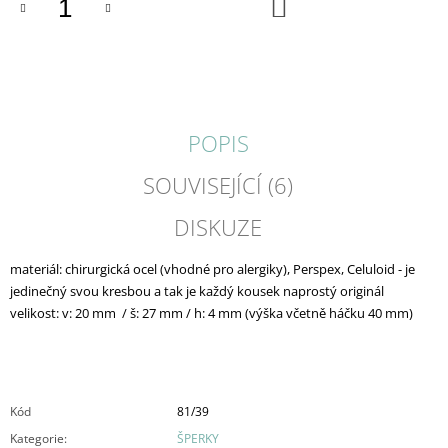
DO
KOŠÍKU
J
E
M
E
JELLY
/
POPIS
PRSTEN
/
SOUVISEJÍCÍ (6)
387
680
DISKUZE
Kč
materiál: chirurgická ocel (vhodné pro alergiky), Perspex, Celuloid - je
jedinečný svou kresbou a tak je každý kousek naprostý originál
velikost: v: 20 mm / š: 27 mm / h: 4 mm (výška včetně háčku 40 mm)
Kód
81/39
Kategorie
:
ŠPERKY