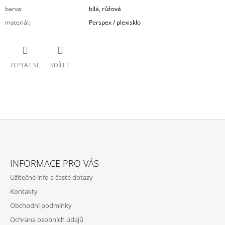
barva
:
bílá, růžová
materiál
:
Perspex / plexisklo
ZEPTAT SE
SDÍLET
Z
Á
INFORMACE PRO VÁS
P
Užitečné info a časté dotazy
A
Kontakty
T
Obchodní podmínky
Í
Ochrana osobních údajů