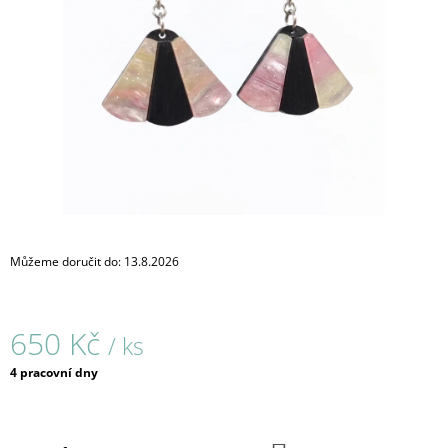
A
J
Í
T
?
HLEDAT
Můžeme doručit do:
13.8.2026
D
O
650 Kč
/ ks
P
O
Měrná
4 pracovní dny
R
cena:
U
Č
U