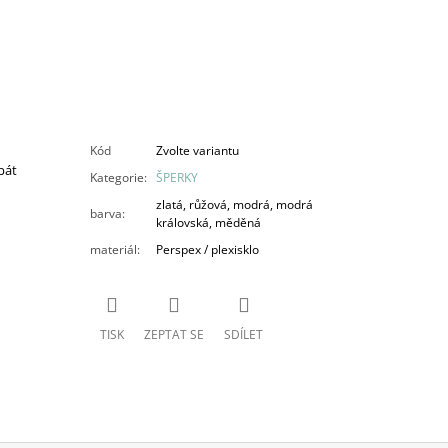
Kód
Zvolte variantu
bát
Kategorie
:
ŠPERKY
zlatá, růžová, modrá, modrá
barva
:
královská, měděná
materiál
:
Perspex / plexisklo
TISK
ZEPTAT SE
SDÍLET