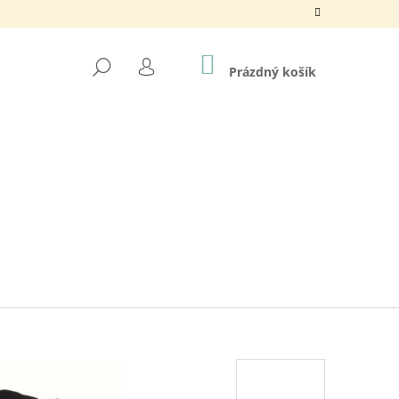
NÁKUPNÍ
HLEDAT
KOŠÍK
Prázdný košík
PŘIHLÁŠENÍ
N / 880