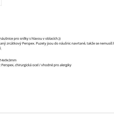
áušnice pro snílky s hlavou v oblacích.))
aný zrcátkový Perspex. Puzety jsou do náušnic navrtané, takže se nemusíš 
.
 14x9x3mm
: Perspex, chirurgická ocel / vhodné pro alergiky