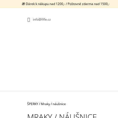
K
Přejít
🎁 Dárek k nákupu nad 1200,- / Poštovné zdarma nad 1500,-
na
O
ZPĚT
ZPĚT
obsah
DO
DO
Š
OBCHODU
OBCHODU
info@fifle.cz
Í
K
Domů
ŠPERKY
/
Mraky / náušnice
NEONKY / PRSTENY / 1074
MRAKY / NÁUŠNICE
680 Kč