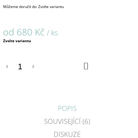
J
Můžeme doručit do:
Zvolte variantu
E
M
E
od
680 Kč
/ ks
KANT
Měrná
Zvolte variantu
/
cena:
NÁUŠNICE
2
CM
DO
300
KOŠÍKU
Kč
POPIS
SOUVISEJÍCÍ (6)
DISKUZE