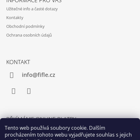
P
Užitečné info a časté dotazy
A
Kontakty
T
Obchodní podmínky
Í
Ochrana osobních údajů
KONTAKT
info@fifle.cz
Facebook
Instagram
PŘIJÍMÁME ONLINE PLATBY
Tento web používá soubory cookie. Dalším
procházením tohoto webu vyjadřujete souhlas s jejich