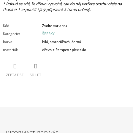
* Pokud se zdá, že dřevo vysychá, tak do něj vetřete trochu oleje na
tkanině. Lze použít i jiný přípravek k tomu určený.
Kód
Zvolte variantu
Kategorie
:
ŠPERKY
barva
:
bílá, starorůžová, černá
materiál
:
dřevo + Perspex / plexisklo
ZEPTAT SE
SDÍLET
Z
Á
INFORMACE PRO VÁS