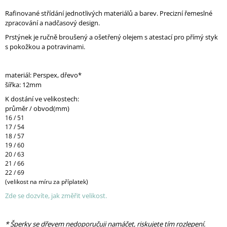
Rafinované střídání jednotlivých materiálů a barev. Precizní řemeslné
zpracování a nadčasový design.
Prstýnek je ručně broušený a ošetřený olejem s atestací pro přímý styk
s pokožkou a potravinami.
materiál: Perspex, dřevo*
šířka: 12mm
K dostání ve velikostech:
průměr / obvod(mm)
16 / 51
17 / 54
18 / 57
19 / 60
20 / 63
21 / 66
22 / 69
(velikost na míru za příplatek)
Zde se dozvíte, jak změřit velikost.
* Šperky se dřevem nedoporučuji namáčet, riskujete tím rozlepení.