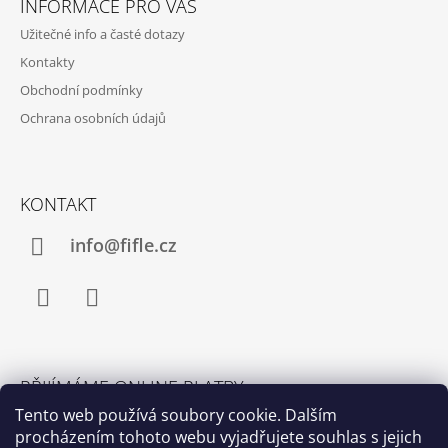
INFORMACE PRO VÁS
P
Užitečné info a časté dotazy
A
Kontakty
T
Obchodní podmínky
Í
Ochrana osobních údajů
KONTAKT
info@fifle.cz
Facebook
Instagram
PŘIJÍMÁME ONLINE PLATBY
Tento web používá soubory cookie. Dalším
procházením tohoto webu vyjadřujete souhlas s jejich