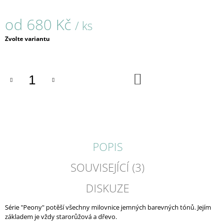
J
E
od
680 Kč
/ ks
M
E
Měrná
Zvolte variantu
cena:
NEONKY
/
PRSTENY
DO
KOŠÍKU
/
1074
680
Kč
POPIS
SOUVISEJÍCÍ (3)
DISKUZE
Série "Peony" potěší všechny milovnice jemných barevných tónů. Jejím
základem je vždy starorůžová a dřevo.