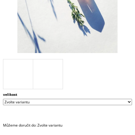
A
J
Í
T
?
HLEDAT
D
velikost
O
P
O
R
U
Můžeme doručit do:
Zvolte variantu
Č
U