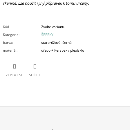
tkanině. Lze použít i jiný přípravek k tomu určený.
Kód
Zvolte variantu
Kategorie
:
ŠPERKY
barva
:
starorůžová, černá
materiál
:
dřevo + Perspex / plexisklo
ZEPTAT SE
SDÍLET
Z
Á