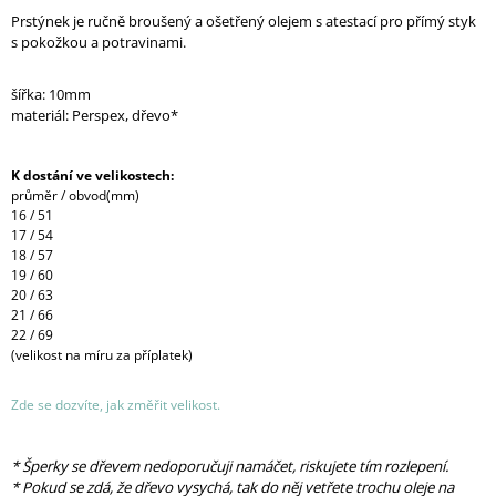
Prstýnek je ručně broušený a ošetřený olejem s atestací pro přímý styk
s pokožkou a potravinami.
šířka: 10mm
materiál: Perspex, dřevo*
K dostání ve velikostech:
průměr / obvod(mm)
16 / 51
17 / 54
18 / 57
19 / 60
20 / 63
21 / 66
22 / 69
(velikost na míru za příplatek)
Zde se dozvíte, jak změřit velikost.
* Šperky se dřevem nedoporučuji namáčet, riskujete tím rozlepení.
* Pokud se zdá, že dřevo vysychá, tak do něj vetřete trochu oleje na