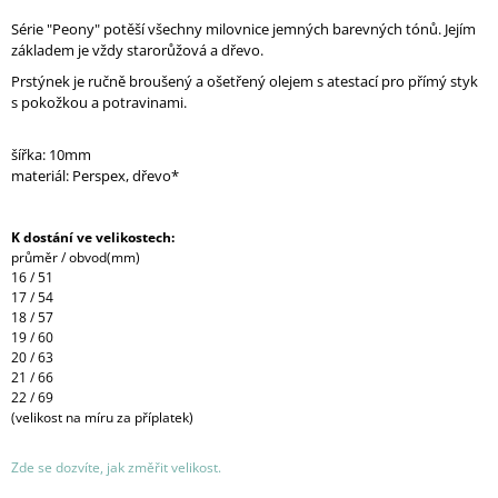
Série "Peony" potěší všechny milovnice jemných barevných tónů. Jejím
základem je vždy starorůžová a dřevo.
Prstýnek je ručně broušený a ošetřený olejem s atestací pro přímý styk
s pokožkou a potravinami.
šířka: 10mm
materiál: Perspex, dřevo*
K dostání ve velikostech:
průměr / obvod(mm)
16 / 51
17 / 54
18 / 57
19 / 60
20 / 63
21 / 66
22 / 69
(velikost na míru za příplatek)
Zde se dozvíte, jak změřit velikost.