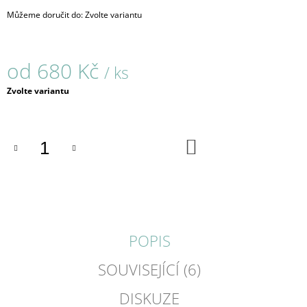
J
Můžeme doručit do:
Zvolte variantu
E
M
E
od
680 Kč
/ ks
JELLY
Měrná
Zvolte variantu
/
cena:
PRSTEN
/
387
DO
680
KOŠÍKU
Kč
POPIS
SOUVISEJÍCÍ (6)
DISKUZE