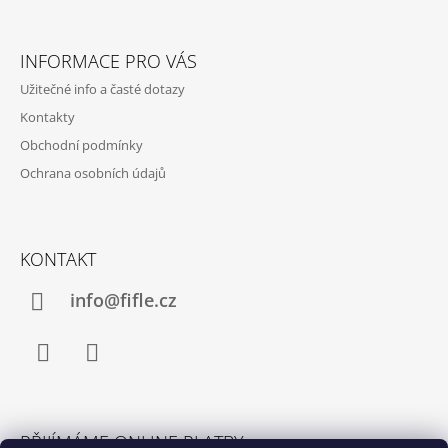
Z
Á
INFORMACE PRO VÁS
P
Užitečné info a časté dotazy
A
Kontakty
T
Obchodní podmínky
Í
Ochrana osobních údajů
KONTAKT
info@fifle.cz
Facebook
Instagram
PŘIJÍMÁME ONLINE PLATBY