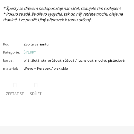
* Šperky se dřevem nedoporučuji namáčet, riskujete tím rozlepení.
* Pokud se zdá, že dřevo vysychá, tak do něj vetřete trochu oleje na
tkanině. Lze použít i jiný přípravek k tomu určený.
Kód
Zvolte variantu
Kategorie
:
ŠPERKY
barva
:
bílá, žlutá, starorůžová, růžová / fuchsiová, modrá, pistáciová
materiál
:
dřevo + Perspex / plexisklo
ZEPTAT SE
SDÍLET