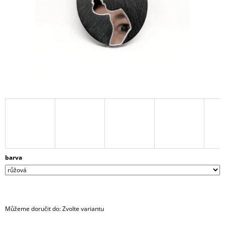
A
J
Í
T
?
HLEDAT
D
barva
O
P
O
R
U
Můžeme doručit do:
Zvolte variantu
Č
U