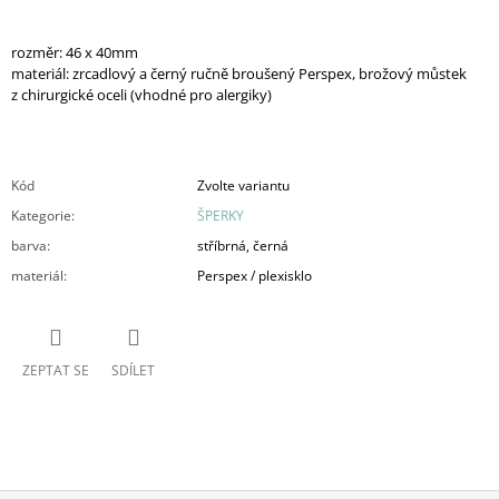
rozměr: 46 x 40mm
materiál: zrcadlový a černý ručně broušený Perspex, brožový můstek
z chirurgické oceli (vhodné pro alergiky)
Kód
Zvolte variantu
Kategorie
:
ŠPERKY
barva
:
stříbrná, černá
materiál
:
Perspex / plexisklo
ZEPTAT SE
SDÍLET