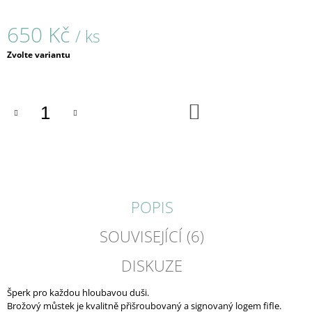
J
E
650 Kč
/ ks
M
E
Měrná
Zvolte variantu
cena:
VENE
/
PRSTENY
DO
KOŠÍKU
680
Kč
POPIS
SOUVISEJÍCÍ (6)
DISKUZE
Šperk pro každou hloubavou duši.
Brožový můstek je kvalitně přišroubovaný a signovaný logem fifle.