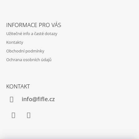
Z
Á
INFORMACE PRO VÁS
P
Užitečné info a časté dotazy
A
Kontakty
T
Obchodní podmínky
Í
Ochrana osobních údajů
KONTAKT
info@fifle.cz
Facebook
Instagram