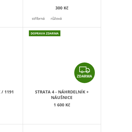
300 Kč
stříbrná
růžová
DOPRAVA ZDARMA
Z
ZDARMA
D
A
/ 1191
STRATA 4 - NÁHRDELNÍK +
NÁUŠNICE
R
1 600 Kč
M
A