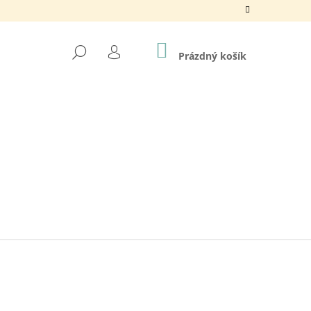
NÁKUPNÍ
HLEDAT
KOŠÍK
Prázdný košík
PŘIHLÁŠENÍ
NY / 195