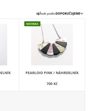
Ř
Řadit podle:
DOPORUČUJEME
A
Z
NOVINKA
E
N
Í
P
R
O
D
DELNÍK
PEARLOID PINK / NÁHRDELNÍK
U
K
700 Kč
T
Ů