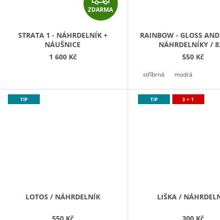
ZDARMA
D
A
STRATA 1 - NÁHRDELNÍK +
RAINBOW - GLOSS AND
NÁUŠNICE
NÁHRDELNÍKY / 8
R
1 600 Kč
550 Kč
M
stříbrná
modrá
A
TIP
TIP
3 + 1
LOTOS / NÁHRDELNÍK
LIŠKA / NÁHRDEL
550 Kč
300 Kč