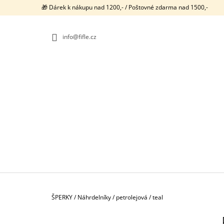
K
Přejít
🎁 Dárek k nákupu nad 1200,- / Poštovné zdarma nad 1500,-
na
O
ZPĚT
ZPĚT
obsah
DO
DO
Š
OBCHODU
OBCHODU
info@fifle.cz
Í
K
Domů
ŠPERKY
/
Náhrdelníky
/
petrolejová / teal
P
NEONKY / PRSTENY / 1107
O
750 Kč