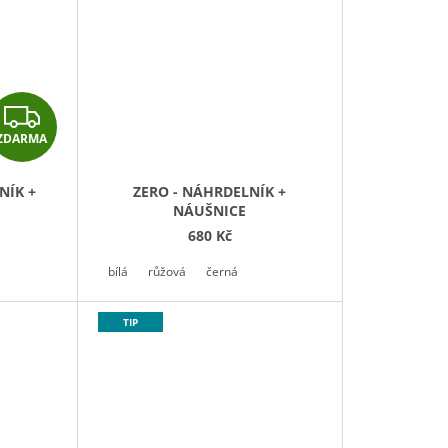
Z
ZDARMA
D
A
NÍK +
ZERO - NÁHRDELNÍK +
NÁUŠNICE
R
680 Kč
M
bílá
růžová
černá
A
TIP