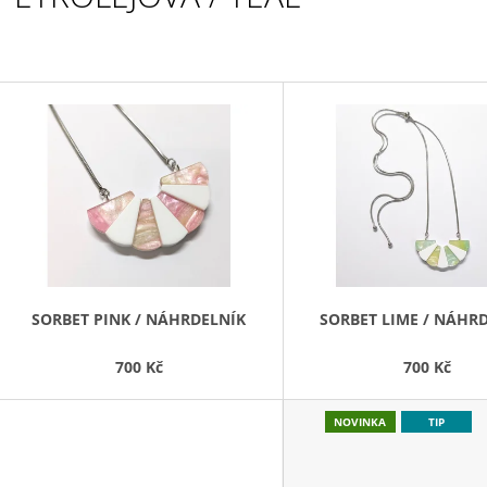
V
Ý
P
S
P
R
O
D
SORBET PINK / NÁHRDELNÍK
SORBET LIME / NÁHR
U
700 Kč
700 Kč
K
T
NOVINKA
TIP
Ů