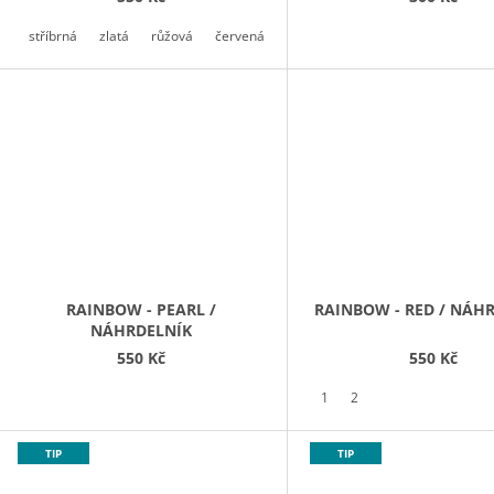
stříbrná
zlatá
růžová
červená
petrolejová / teal
RAINBOW - PEARL /
RAINBOW - RED / NÁH
NÁHRDELNÍK
550 Kč
550 Kč
1
2
TIP
TIP