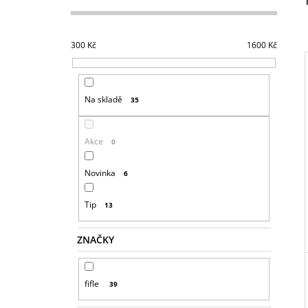
S
T
R
300
Kč
1600
Kč
A
N
N
Na skladě
35
I
Í
P
Akce
0
A
N
Novinka
6
E
L
Tip
13
ZNAČKY
fifle
39