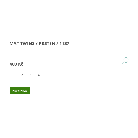
MAT TWINS / PRSTEN / 1137
DE
400 Kč
1
2
3
4
NOVINKA