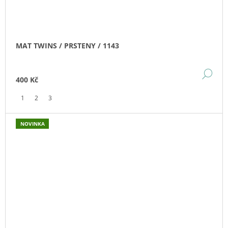
MAT TWINS / PRSTENY / 1143
DE
400 Kč
1
2
3
NOVINKA