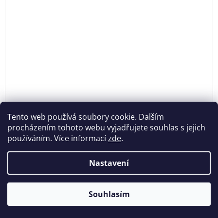
Tento web používá soubory cookie. Dalším
procházením tohoto webu vyjadřujete souhlas s jejich
NEONKY / PRSTEN / 915
používáním. Více informací
zde
.
DE
Nastavení
od
680 Kč
Souhlasím
🎁 Dárek k nákupu nad 1200,- / Poštovné zdarma nad 1500,-