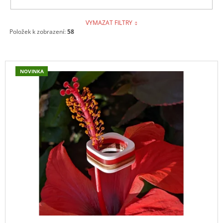
VYMAZAT FILTRY
Položek k zobrazení:
58
V
NOVINKA
Ý
P
I
S
P
R
O
D
U
K
T
Ů