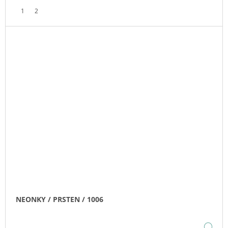
1
2
NEONKY / PRSTEN / 1006
DE