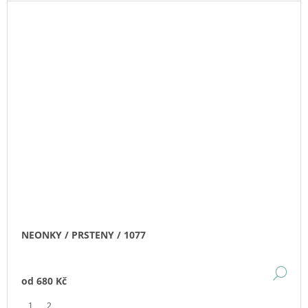
NEONKY / PRSTENY / 1077
DE
od
680 Kč
1
2