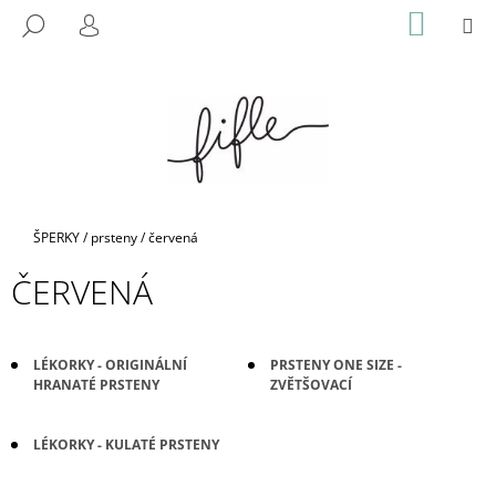
K
Přejít
NÁKUP
M
HLEDAT
na
KOŠÍK
O
PŘIHLÁŠENÍ
ZPĚT
ZPĚT
obsah
Š
Í
C
K
O
P
O
T
Domů
ŠPERKY
/
prsteny
/
červená
Ř
ČERVENÁ
E
B
U
LÉKORKY - ORIGINÁLNÍ
PRSTENY ONE SIZE -
J
HRANATÉ PRSTENY
ZVĚTŠOVACÍ
E
T
LÉKORKY - KULATÉ PRSTENY
E
N