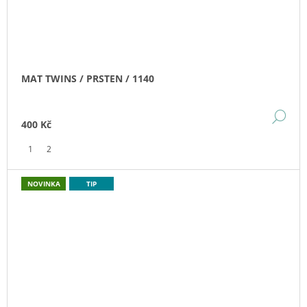
MAT TWINS / PRSTEN / 1140
DE
400 Kč
1
2
NOVINKA
TIP