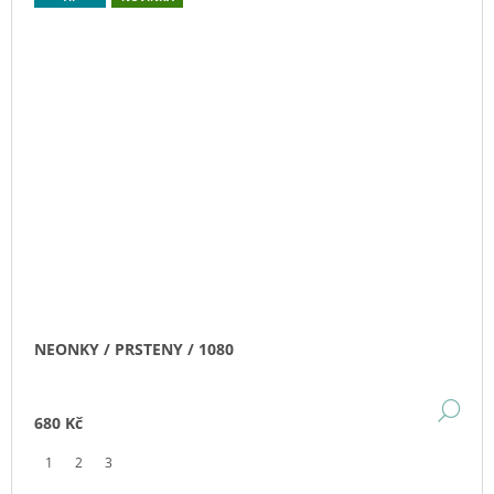
NEONKY / PRSTENY / 1080
DE
680 Kč
1
2
3