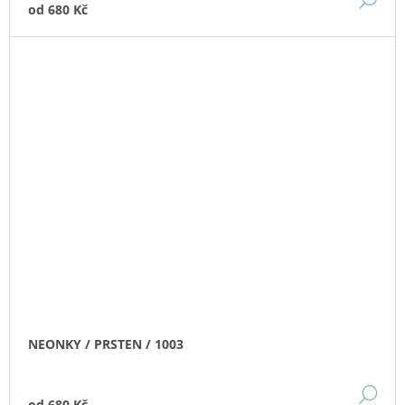
od
680 Kč
NEONKY / PRSTEN / 1003
DE
od
680 Kč