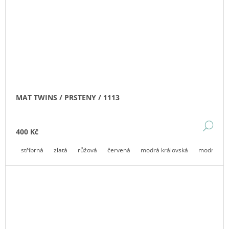
MAT TWINS / PRSTENY / 1113
DE
400 Kč
stříbrná
zlatá
růžová
červená
modrá královská
modrá