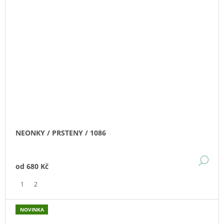
NEONKY / PRSTENY / 1086
DE
od
680 Kč
1
2
NOVINKA