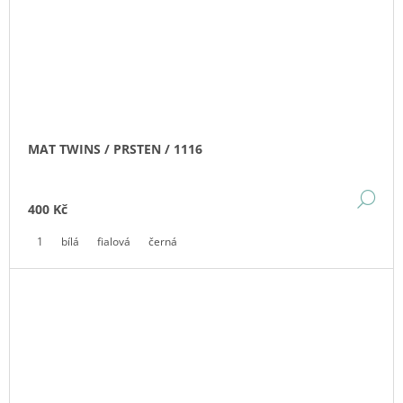
MAT TWINS / PRSTEN / 1116
DE
400 Kč
1
bílá
fialová
černá