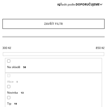
Ř
A
Řadit podle:
DOPORUČUJEME
A
J
Z
Í
E
T
ZAVŘÍT FILTR
N
?
Í
P
R
300
Kč
850
Kč
O
HLEDAT
D
U
Na skladě
58
K
D
T
O
Ů
Akce
0
P
O
R
Novinka
13
U
Č
Tip
19
U