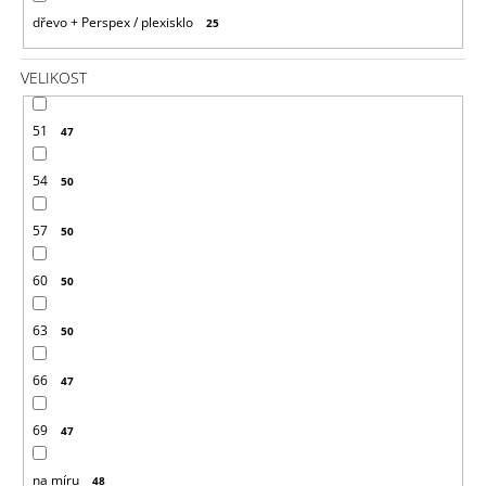
dřevo + Perspex / plexisklo
25
VELIKOST
51
47
54
50
57
50
60
50
63
50
66
47
69
47
na míru
48