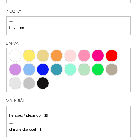
J
E
ZNAČKY
M
E
fifle
58
REMIX
/
BARVA
JAZZ
/
SADA
ZÁUŠNIC
1
300
Kč
MATERIÁL
Perspex / plexisklo
33
chirurgická ocel
8