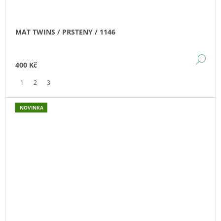
MAT TWINS / PRSTENY / 1146
DE
400 Kč
1
2
3
NOVINKA