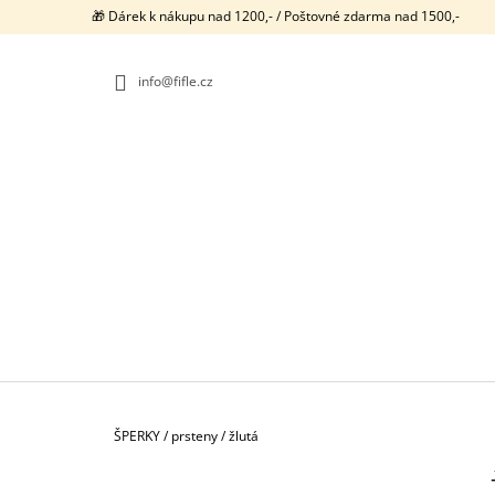
K
Přejít
🎁 Dárek k nákupu nad 1200,- / Poštovné zdarma nad 1500,-
na
O
ZPĚT
ZPĚT
obsah
DO
DO
Š
OBCHODU
OBCHODU
info@fifle.cz
Í
K
Domů
ŠPERKY
/
prsteny
/
žlutá
P
NEONKY / PRSTENY / 1107
O
750 Kč