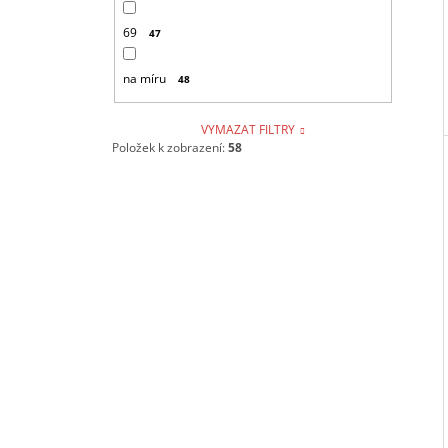
69
47
na míru
48
VYMAZAT FILTRY
Položek k zobrazení:
58