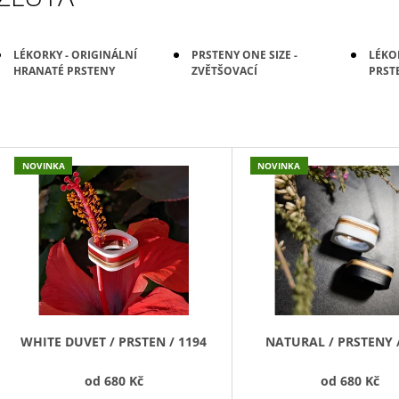
LÉKORKY - ORIGINÁLNÍ
PRSTENY ONE SIZE -
LÉKO
HRANATÉ PRSTENY
ZVĚTŠOVACÍ
PRST
V
NOVINKA
NOVINKA
Ý
P
S
P
R
O
D
WHITE DUVET / PRSTEN / 1194
NATURAL / PRSTENY 
U
od
680 Kč
od
680 Kč
K