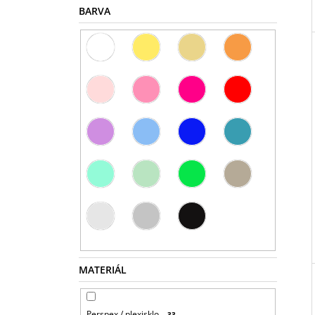
BARVA
MATERIÁL
Perspex / plexisklo
33