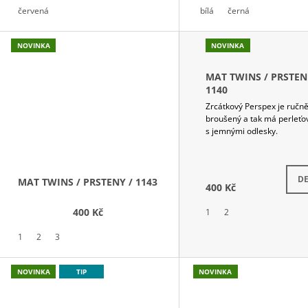
T
červená
bílá
černá
Ů
NOVINKA
NOVINKA
MAT TWINS / PRSTEN
1140
Zrcátkový Perspex je ručn
broušený a tak má perleťov
s jemnými odlesky.
DE
MAT TWINS / PRSTENY / 1143
400 Kč
400 Kč
1
2
1
2
3
NOVINKA
TIP
NOVINKA