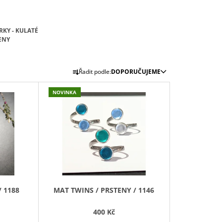
RKY - KULATÉ
ENY
Ř
Řadit podle:
DOPORUČUJEME
A
Z
NOVINKA
E
N
Í
P
R
O
D
/ 1188
MAT TWINS / PRSTENY / 1146
U
K
400 Kč