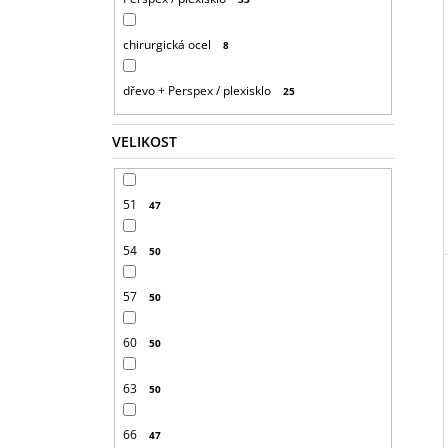
chirurgická ocel
8
dřevo + Perspex / plexisklo
25
VELIKOST
51
47
54
50
57
50
60
50
63
50
66
47