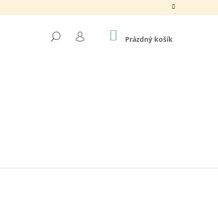
NÁKUPNÍ
HLEDAT
KOŠÍK
Prázdný košík
PŘIHLÁŠENÍ
NY / 195