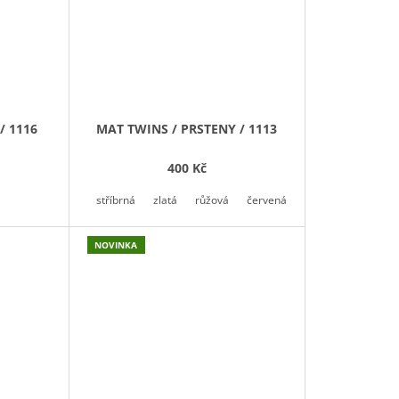
/ 1116
MAT TWINS / PRSTENY / 1113
400 Kč
stříbrná
zlatá
růžová
červená
modrá královská
NOVINKA