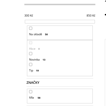
S
T
R
300
Kč
850
Kč
A
N
N
Na skladě
58
Í
P
Akce
0
A
N
I
Novinka
13
E
L
Tip
19
ZNAČKY
fifle
58