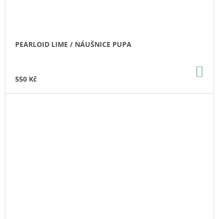
PEARLOID LIME / NÁUŠNICE PUPA
DO
KO
550 Kč