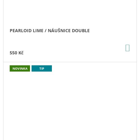
PEARLOID LIME / NÁUŠNICE DOUBLE
DO
KO
550 Kč
NOVINKA
TIP