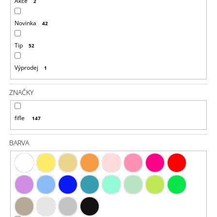
Ů
Akce
2
J
E
Novinka
42
M
E
Tip
52
NEONKY
/
Výprodej
1
PRSTENY
/
1074
ZNAČKY
680
Kč
fifle
147
BARVA