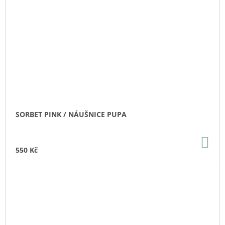
SORBET PINK / NÁUŠNICE PUPA
DO
KO
550 Kč