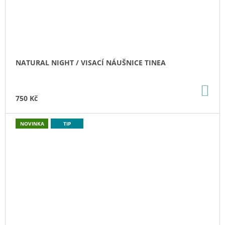
NATURAL NIGHT / VISACÍ NÁUŠNICE TINEA
DO
KO
750 Kč
NOVINKA
TIP