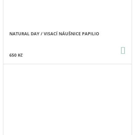
NATURAL DAY / VISACÍ NÁUŠNICE PAPILIO
DO
KO
650 Kč