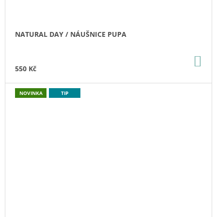
NATURAL DAY / NÁUŠNICE PUPA
DO
KO
550 Kč
NOVINKA
TIP