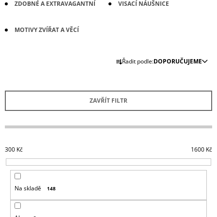
ZDOBNÉ A EXTRAVAGANTNÍ
VISACÍ NÁUŠNICE
A
J
MOTIVY ZVÍŘAT A VĚCÍ
Í
T
Ř
?
Řadit podle:
DOPORUČUJEME
A
Z
E
ZAVŘÍT FILTR
N
HLEDAT
Í
P
R
300
Kč
1600
Kč
D
O
O
D
P
O
U
R
Na skladě
148
K
U
T
Č
U