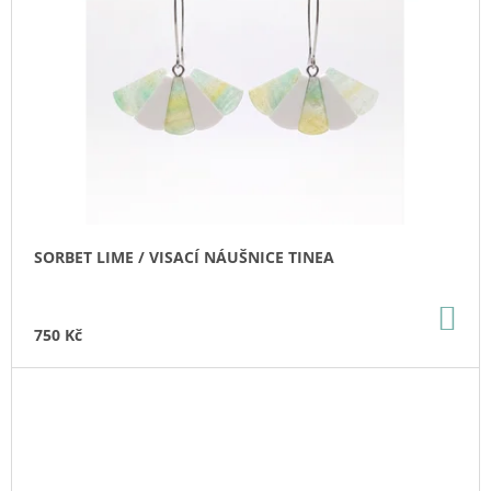
SORBET LIME / VISACÍ NÁUŠNICE TINEA
DO
KO
750 Kč