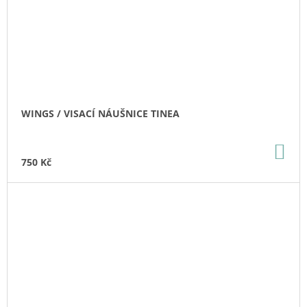
WINGS / VISACÍ NÁUŠNICE TINEA
DO
KO
750 Kč