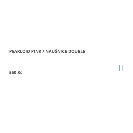
PEARLOID PINK / NÁUŠNICE DOUBLE
DO
KO
550 Kč