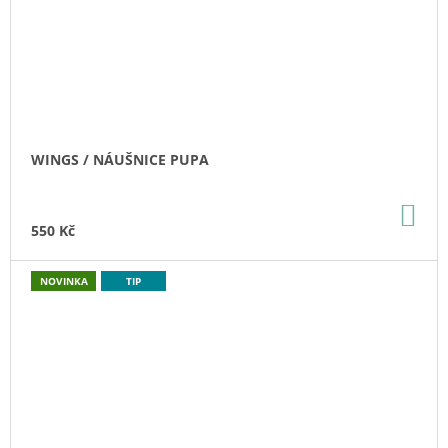
WINGS / NÁUŠNICE PUPA
DO
KO
550 Kč
NOVINKA
TIP