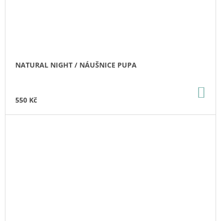
NATURAL NIGHT / NÁUŠNICE PUPA
DO
KO
550 Kč