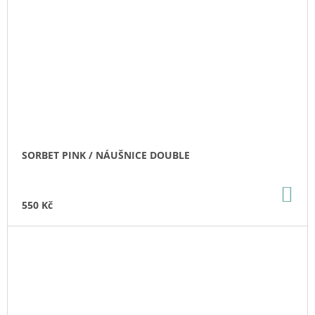
SORBET PINK / NÁUŠNICE DOUBLE
DO
KO
550 Kč