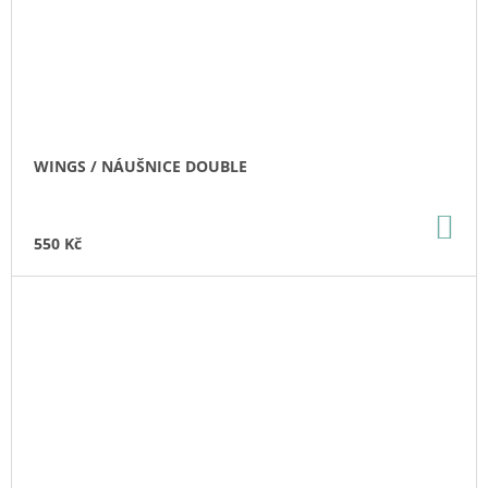
WINGS / NÁUŠNICE DOUBLE
DO
KO
550 Kč