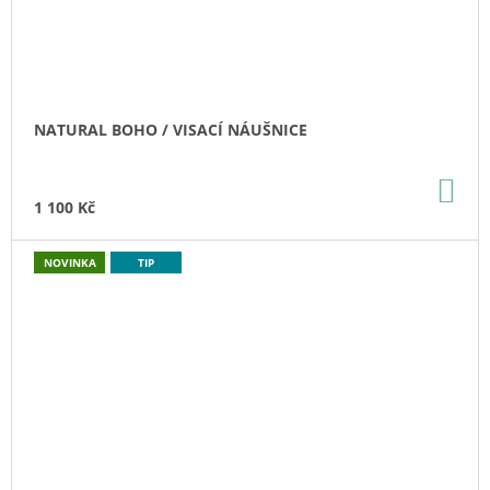
NATURAL BOHO / VISACÍ NÁUŠNICE
DO
KO
1 100 Kč
NOVINKA
TIP