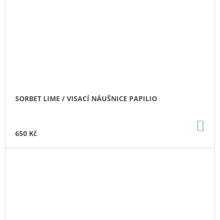
SORBET LIME / VISACÍ NÁUŠNICE PAPILIO
DO
KO
650 Kč