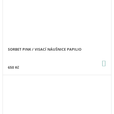
SORBET PINK / VISACÍ NÁUŠNICE PAPILIO
DO
KO
650 Kč