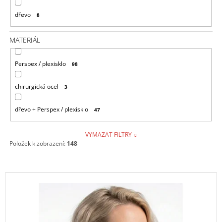
dřevo
8
MATERIÁL
Perspex / plexisklo
98
chirurgická ocel
3
dřevo + Perspex / plexisklo
47
VYMAZAT FILTRY
Položek k zobrazení:
148
V
Ý
P
I