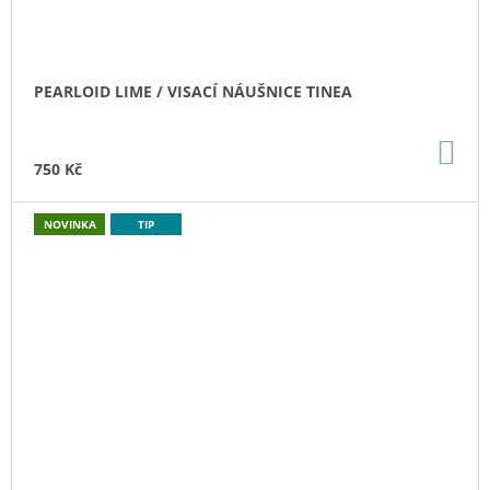
PEARLOID LIME / VISACÍ NÁUŠNICE TINEA
DO
KO
750 Kč
NOVINKA
TIP