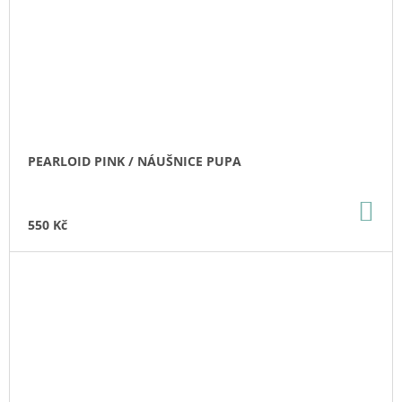
PEARLOID PINK / NÁUŠNICE PUPA
DO
KO
550 Kč