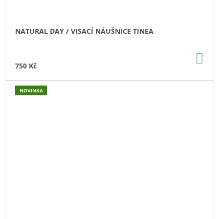
NATURAL DAY / VISACÍ NÁUŠNICE TINEA
DO
KO
750 Kč
NOVINKA