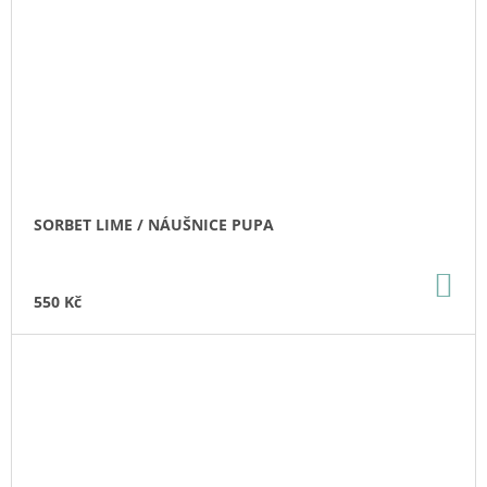
SORBET LIME / NÁUŠNICE PUPA
DO
KO
550 Kč