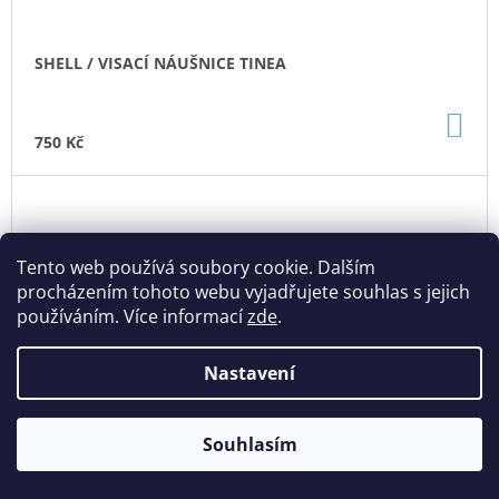
SHELL / VISACÍ NÁUŠNICE TINEA
DO
KO
750 Kč
Tento web používá soubory cookie. Dalším
procházením tohoto webu vyjadřujete souhlas s jejich
používáním. Více informací
zde
.
Nastavení
Souhlasím
🎁 Dárek k nákupu nad 1200,- / Poštovné zdarma nad 1500,-