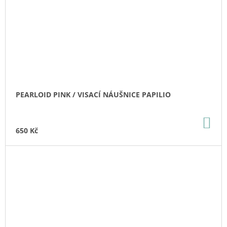
PEARLOID PINK / VISACÍ NÁUŠNICE PAPILIO
DO
KO
650 Kč