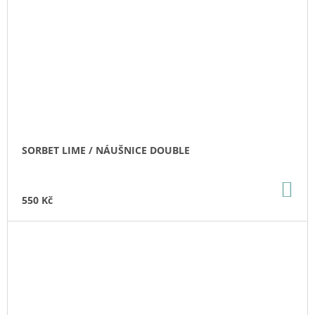
SORBET LIME / NÁUŠNICE DOUBLE
DO
KO
550 Kč