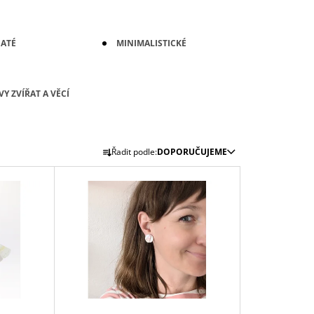
ATÉ
MINIMALISTICKÉ
Y ZVÍŘAT A VĚCÍ
Ř
Řadit podle:
DOPORUČUJEME
A
Z
E
N
Í
P
R
O
D