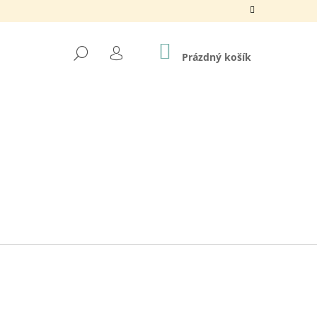
NÁKUPNÍ
HLEDAT
KOŠÍK
Prázdný košík
PŘIHLÁŠENÍ
N / 880