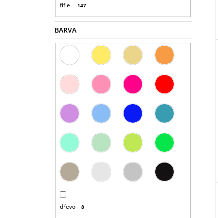
fifle
147
BARVA
dřevo
8