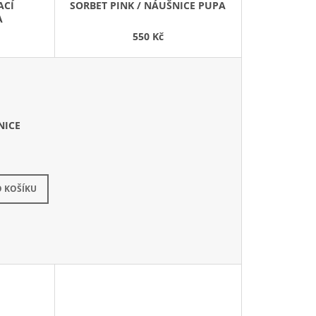
ACÍ
SORBET PINK / NÁUŠNICE PUPA
U
A
K
550 Kč
T
Ů
NICE
 KOŠÍKU