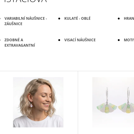
VARIABILNÍ NÁUŠNICE -
KULATÉ - OBLÉ
HRAN
ZÁUŠNICE
ZDOBNÉ A
VISACÍ NÁUŠNICE
MOTIV
EXTRAVAGANTNÍ
V
Ý
P
S
P
R
O