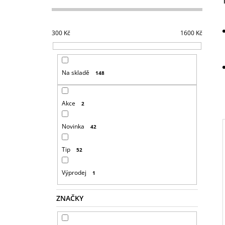
S
T
R
300
Kč
1600
Kč
A
N
N
Na skladě
148
Í
P
Akce
2
A
N
Novinka
42
E
L
Tip
52
I
Výprodej
1
ZNAČKY