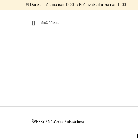
K
Přejít
🎁 Dárek k nákupu nad 1200,- / Poštovné zdarma nad 1500,-
na
O
ZPĚT
ZPĚT
obsah
DO
DO
Š
OBCHODU
OBCHODU
info@fifle.cz
Í
K
Domů
ŠPERKY
/
Náušnice
/
pistáciová
P
NEONKY / PRSTENY / 1074
O
680 Kč