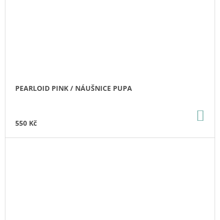
PEARLOID PINK / NÁUŠNICE PUPA
DO
KO
550 Kč