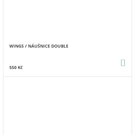
WINGS / NÁUŠNICE DOUBLE
DO
KO
550 Kč