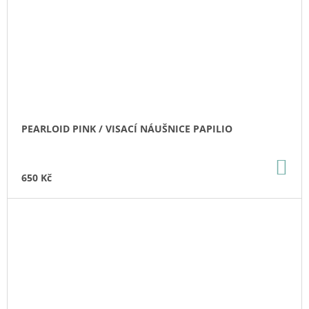
PEARLOID PINK / VISACÍ NÁUŠNICE PAPILIO
DO
KO
650 Kč