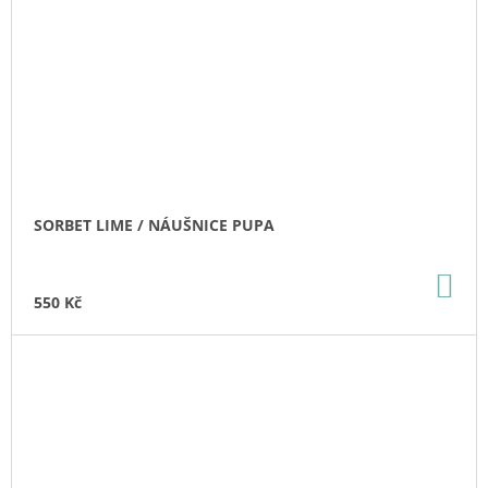
SORBET LIME / NÁUŠNICE PUPA
DO
KO
550 Kč