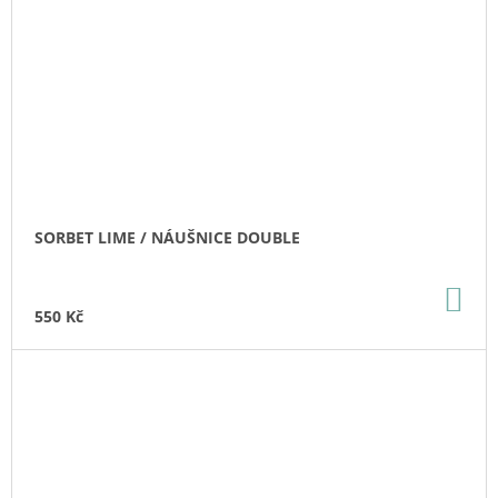
SORBET LIME / NÁUŠNICE DOUBLE
DO
KO
550 Kč