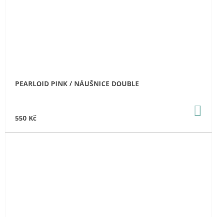
PEARLOID PINK / NÁUŠNICE DOUBLE
DO
KO
550 Kč