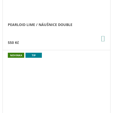
PEARLOID LIME / NÁUŠNICE DOUBLE
DO
KO
550 Kč
NOVINKA
TIP