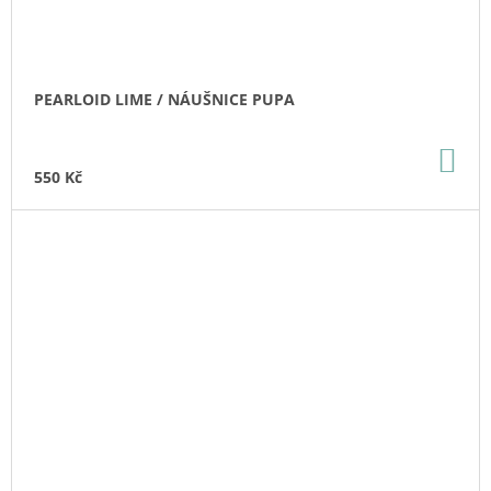
PEARLOID LIME / NÁUŠNICE PUPA
DO
KO
550 Kč