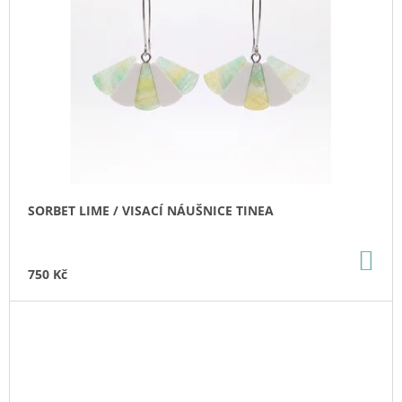
SORBET LIME / VISACÍ NÁUŠNICE TINEA
DO
KO
750 Kč