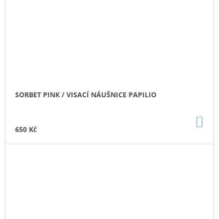
SORBET PINK / VISACÍ NÁUŠNICE PAPILIO
DO
KO
650 Kč