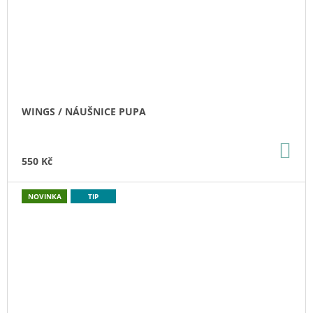
WINGS / NÁUŠNICE PUPA
DO
KO
550 Kč
NOVINKA
TIP