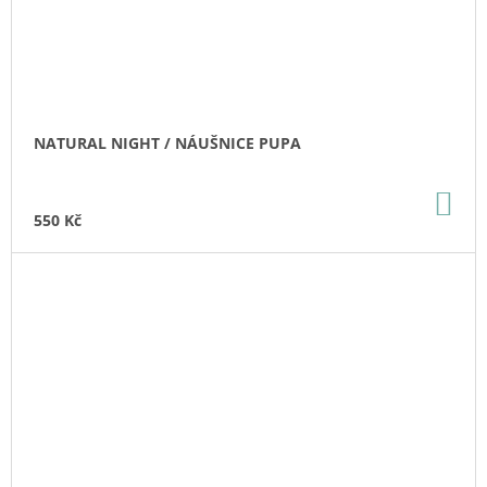
NATURAL NIGHT / NÁUŠNICE PUPA
DO
KO
550 Kč