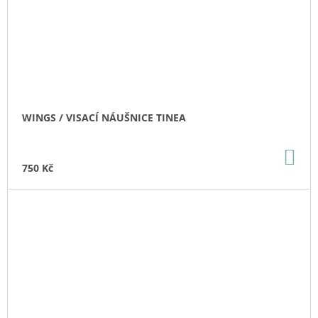
WINGS / VISACÍ NÁUŠNICE TINEA
DO
KO
750 Kč