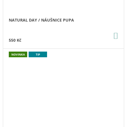
NATURAL DAY / NÁUŠNICE PUPA
DO
KO
550 Kč
NOVINKA
TIP