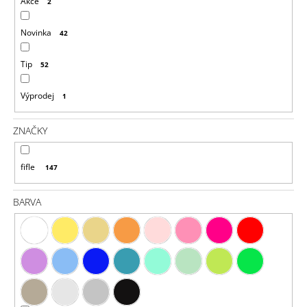
Ů
Akce
2
J
E
Novinka
42
M
E
Tip
52
NEONKY
/
Výprodej
1
PRSTENY
/
1107
ZNAČKY
750
Kč
fifle
147
BARVA