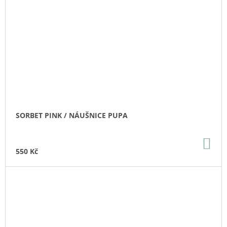
SORBET PINK / NÁUŠNICE PUPA
DO
KO
550 Kč