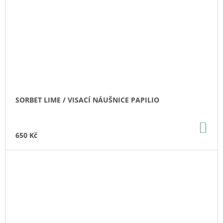
SORBET LIME / VISACÍ NÁUŠNICE PAPILIO
DO
KO
650 Kč