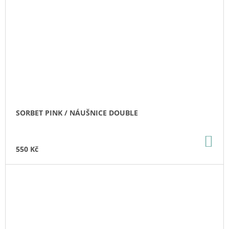
SORBET PINK / NÁUŠNICE DOUBLE
DO
KO
550 Kč