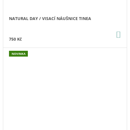
NATURAL DAY / VISACÍ NÁUŠNICE TINEA
DO
KO
750 Kč
NOVINKA