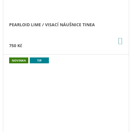
PEARLOID LIME / VISACÍ NÁUŠNICE TINEA
DO
KO
750 Kč
NOVINKA
TIP