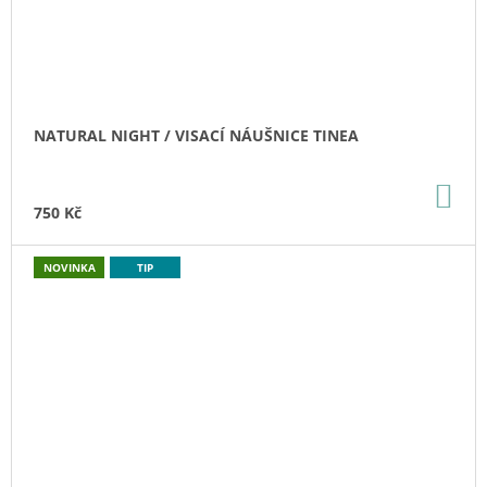
NATURAL NIGHT / VISACÍ NÁUŠNICE TINEA
DO
KO
750 Kč
NOVINKA
TIP