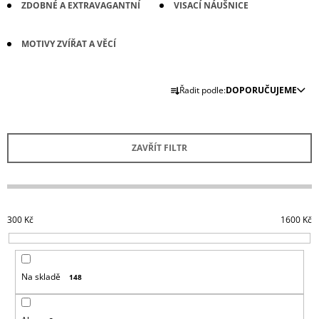
ZDOBNÉ A EXTRAVAGANTNÍ
VISACÍ NÁUŠNICE
A
J
MOTIVY ZVÍŘAT A VĚCÍ
Í
T
Ř
?
Řadit podle:
DOPORUČUJEME
A
Z
E
ZAVŘÍT FILTR
N
HLEDAT
Í
P
R
300
Kč
1600
Kč
D
O
O
D
P
O
U
R
Na skladě
148
K
U
T
Č
U