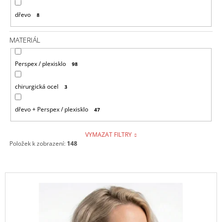
dřevo
8
MATERIÁL
Perspex / plexisklo
98
chirurgická ocel
3
dřevo + Perspex / plexisklo
47
VYMAZAT FILTRY
Položek k zobrazení:
148
V
Ý
P
I