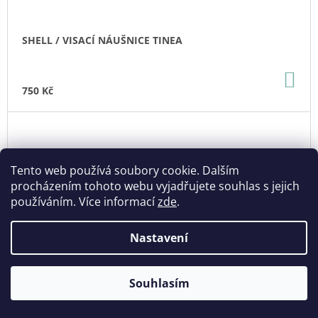
SHELL / VISACÍ NÁUŠNICE TINEA
DO
KO
750 Kč
Tento web používá soubory cookie. Dalším
procházením tohoto webu vyjadřujete souhlas s jejich
používáním. Více informací
zde
.
Nastavení
Souhlasím
🎁 Dárek k nákupu nad 1200,- / Poštovné zdarma nad 1500,-