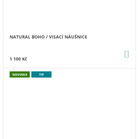
NATURAL BOHO / VISACÍ NÁUŠNICE
DO
KO
1 100 Kč
NOVINKA
TIP