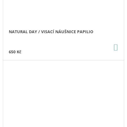
NATURAL DAY / VISACÍ NÁUŠNICE PAPILIO
DO
KO
650 Kč