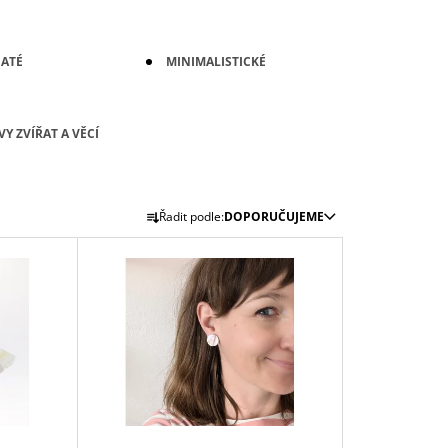
ATÉ
MINIMALISTICKÉ
Y ZVÍŘAT A VĚCÍ
Ř
Řadit podle:
DOPORUČUJEME
A
Z
E
N
Í
P
R
O
D