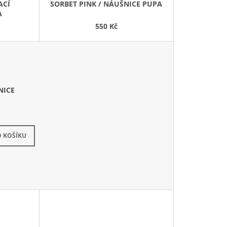
ACÍ
SORBET PINK / NÁUŠNICE PUPA
U
A
K
550 Kč
T
Ů
NICE
 KOŠÍKU