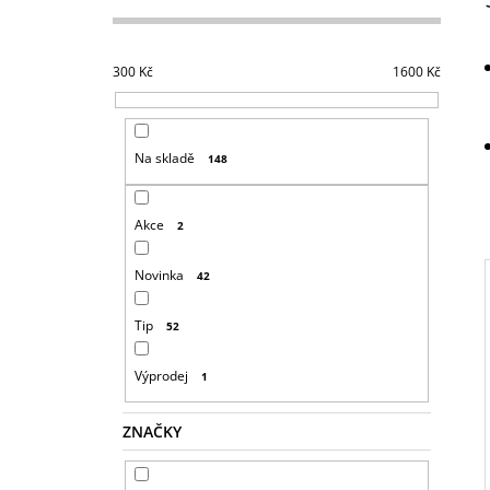
S
T
R
300
Kč
1600
Kč
A
N
N
Na skladě
148
Í
P
Akce
2
A
N
Novinka
42
E
L
Tip
52
I
Výprodej
1
ZNAČKY