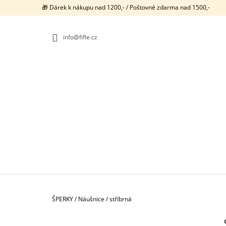
K
Přejít
🎁 Dárek k nákupu nad 1200,- / Poštovné zdarma nad 1500,-
na
O
ZPĚT
ZPĚT
obsah
DO
DO
Š
OBCHODU
OBCHODU
info@fifle.cz
Í
K
Domů
ŠPERKY
/
Náušnice
/
stříbrná
P
NEONKY / PRSTENY / 1074
O
680 Kč