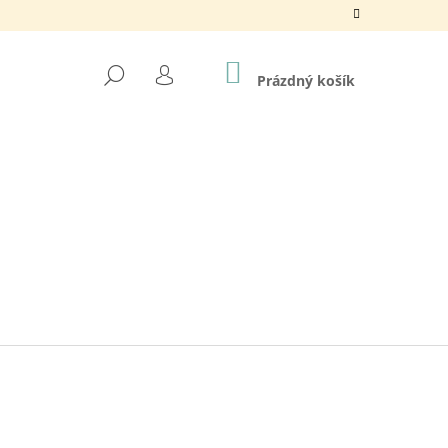
NÁKUPNÍ
HLEDAT
KOŠÍK
Prázdný košík
PŘIHLÁŠENÍ
N / 880