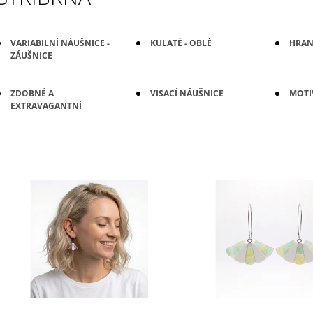
VARIABILNÍ NÁUŠNICE -
KULATÉ - OBLÉ
HRAN
ZÁUŠNICE
ZDOBNÉ A
VISACÍ NÁUŠNICE
MOTIV
EXTRAVAGANTNÍ
V
Ý
P
S
P
R
O