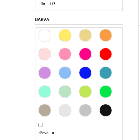
fifle
147
BARVA
dřevo
8